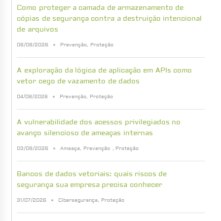
Como proteger a camada de armazenamento de
cópias de segurança contra a destruição intencional
de arquivos
06/08/2026
Prevenção
,
Proteção
A exploração da lógica de aplicação em APIs como
vetor cego de vazamento de dados
04/08/2026
Prevenção
,
Proteção
A vulnerabilidade dos acessos privilegiados no
avanço silencioso de ameaças internas
03/08/2026
Ameaça
,
Prevenção
,
Proteção
Bancos de dados vetoriais: quais riscos de
segurança sua empresa precisa conhecer
31/07/2026
Cibersegurança
,
Proteção