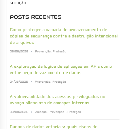
SOLUÇÃO
POSTS RECENTES
Como proteger a camada de armazenamento de
cópias de segurança contra a destruição intencional
de arquivos
06/08/2026
Prevenção
,
Proteção
A exploração da lógica de aplicação em APIs como
vetor cego de vazamento de dados
04/08/2026
Prevenção
,
Proteção
A vulnerabilidade dos acessos privilegiados no
avanço silencioso de ameaças internas
03/08/2026
Ameaça
,
Prevenção
,
Proteção
Bancos de dados vetoriais: quais riscos de