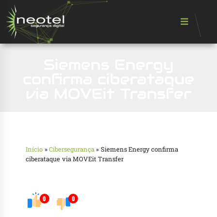
Siemens Energy
confirma ciberataque
via MOVEit Transfer
Início
»
Cibersegurança
»
Siemens Energy confirma
ciberataque via MOVEit Transfer
0
0