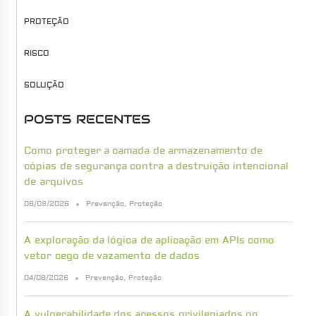
PROTEÇÃO
RISCO
SOLUÇÃO
POSTS RECENTES
Como proteger a camada de armazenamento de
cópias de segurança contra a destruição intencional
de arquivos
06/08/2026
Prevenção
,
Proteção
A exploração da lógica de aplicação em APIs como
vetor cego de vazamento de dados
04/08/2026
Prevenção
,
Proteção
A vulnerabilidade dos acessos privilegiados no