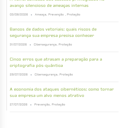
avanço silencioso de ameaças internas
03/08/2026
Ameaça
,
Prevenção
,
Proteção
Bancos de dados vetoriais: quais riscos de
segurança sua empresa precisa conhecer
31/07/2026
Cibersegurança
,
Proteção
Cinco erros que atrasam a preparação para a
criptografia pós-quântica
29/07/2026
Cibersegurança
,
Proteção
A economia dos ataques cibernéticos: como tornar
sua empresa um alvo menos atrativo
27/07/2026
Prevenção
,
Proteção