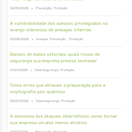
04/08/2026
Prevenção
,
Proteção
A vulnerabilidade dos acessos privilegiados no
avanço silencioso de ameaças internas
03/08/2026
Ameaça
,
Prevenção
,
Proteção
Bancos de dados vetoriais: quais riscos de
segurança sua empresa precisa conhecer
31/07/2026
Cibersegurança
,
Proteção
Cinco erros que atrasam a preparação para a
criptografia pós-quântica
29/07/2026
Cibersegurança
,
Proteção
A economia dos ataques cibernéticos: como tornar
sua empresa um alvo menos atrativo
27/07/2026
Prevenção
,
Proteção