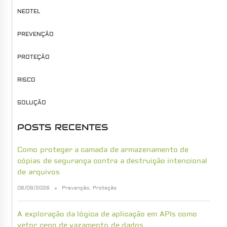
NEOTEL
PREVENÇÃO
PROTEÇÃO
RISCO
SOLUÇÃO
POSTS RECENTES
Como proteger a camada de armazenamento de
cópias de segurança contra a destruição intencional
de arquivos
06/08/2026
Prevenção
,
Proteção
A exploração da lógica de aplicação em APIs como
vetor cego de vazamento de dados