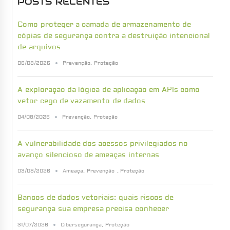
POSTS RECENTES
Como proteger a camada de armazenamento de
cópias de segurança contra a destruição intencional
de arquivos
06/08/2026
Prevenção
,
Proteção
A exploração da lógica de aplicação em APIs como
vetor cego de vazamento de dados
04/08/2026
Prevenção
,
Proteção
A vulnerabilidade dos acessos privilegiados no
avanço silencioso de ameaças internas
03/08/2026
Ameaça
,
Prevenção
,
Proteção
Bancos de dados vetoriais: quais riscos de
segurança sua empresa precisa conhecer
31/07/2026
Cibersegurança
,
Proteção