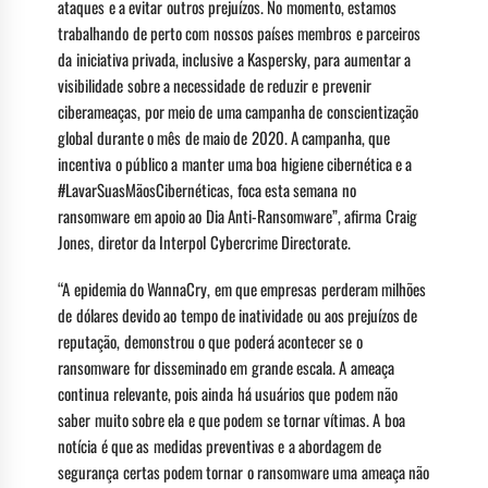
ataques e a evitar outros prejuízos. No momento, estamos
trabalhando de perto com nossos países membros e parceiros
da iniciativa privada, inclusive a Kaspersky, para aumentar a
visibilidade sobre a necessidade de reduzir e prevenir
ciberameaças, por meio de uma campanha de conscientização
global durante o mês de maio de 2020. A campanha, que
incentiva o público a manter uma boa higiene cibernética e a
#LavarSuasMãosCibernéticas, foca esta semana no
ransomware em apoio ao Dia Anti-Ransomware”, afirma Craig
Jones, diretor da Interpol Cybercrime Directorate.
“A epidemia do WannaCry, em que empresas perderam milhões
de dólares devido ao tempo de inatividade ou aos prejuízos de
reputação, demonstrou o que poderá acontecer se o
ransomware for disseminado em grande escala. A ameaça
continua relevante, pois ainda há usuários que podem não
saber muito sobre ela e que podem se tornar vítimas. A boa
notícia é que as medidas preventivas e a abordagem de
segurança certas podem tornar o ransomware uma ameaça não