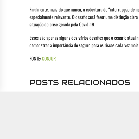
Finalmente, mais do que nunca, a cobertura de “interrupção de neg
especialmente relevante. O desafio será fazer uma distinção clara
situação de crise gerada pela Covid-19.
Esses são apenas alguns dos vários desafios que o cenário atual
demonstrar a importância do seguro para os riscos cada vez mais
FONTE:
CONJUR
POSTS RELACIONADOS
Como proteger a camada de
A ex
armazenamento de cópias de
apli
segurança contra a destruição
ceg
intencional de arquivos
A digi