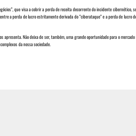
ócios”, que visa a cobrir a perda de receita decorrente do incidente cibernético, s
 entre a perda de lucro estritamente derivada do “ciberataque” e a perda de lucro 
 nos apresenta. Não deixa de ser, também, uma grande oportunidade para o mercado
 complexos da nossa sociedade.
ploração da lógica de
A vulnerabilidade dos 
cação em APIs como vetor
privilegiados no avanç
o de vazamento de dados
silencioso de ameaças 
talização dos processos de negócio fez das
Ataques cibernéticos modernos r