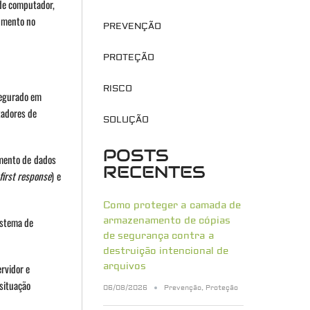
 de computador,
aumento no
PREVENÇÃO
PROTEÇÃO
RISCO
segurado em
tadores de
SOLUÇÃO
POSTS
amento de dados
RECENTES
first response
) e
Como proteger a camada de
istema de
armazenamento de cópias
de segurança contra a
destruição intencional de
arquivos
rvidor e
 situação
06/08/2026
Prevenção
,
Proteção