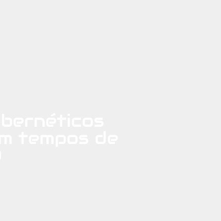
ibernéticos
em tempos de
9