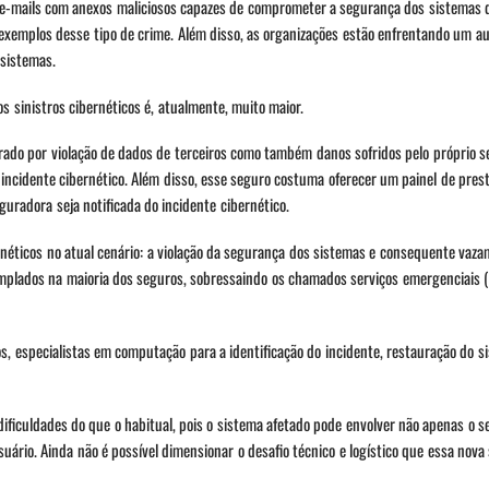
e e-mails com anexos maliciosos capazes de comprometer a segurança dos sistemas
s exemplos desse tipo de crime. Além disso, as organizações estão enfrentando um 
 sistemas.
s sinistros cibernéticos é, atualmente, muito maior.
urado por violação de dados de terceiros como também danos sofridos pelo próprio 
ncidente cibernético. Além disso, esse seguro costuma oferecer um painel de pres
guradora seja notificada do incidente cibernético.
ernéticos no atual cenário: a violação da segurança dos sistemas e consequente vaz
emplados na maioria dos seguros, sobressaindo os chamados serviços emergenciais (
os, especialistas em computação para a identificação do incidente, restauração do s
ficuldades do que o habitual, pois o sistema afetado pode envolver não apenas o se
ário. Ainda não é possível dimensionar o desafio técnico e logístico que essa nova