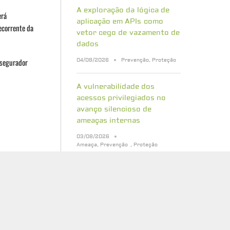
A exploração da lógica de
erá
aplicação em APIs como
decorrente da
vetor cego de vazamento de
dados
 segurador
04/08/2026
Prevenção
,
Proteção
A vulnerabilidade dos
acessos privilegiados no
avanço silencioso de
ameaças internas
03/08/2026
Ameaça
,
Prevenção
,
Proteção
Bancos de dados vetoriais:
acessos
quais riscos de segurança
o
sua empresa precisa
internas
conhecer
31/07/2026
aramente
Cibersegurança
,
Proteção