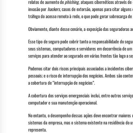
relatos de aumento de
phishing
, ataques cibernéticos através d
invasão por
hackers
, casos de extorsão, apenas para citar algun
tráfego do acesso remoto à rede, o que pode gerar sobrecarga de
Obviamente, diante desse cenário, a exposição das seguradoras ao
Esse tipo de seguro pode cobrir tanto a responsabilidade do seg
seus sistemas, computadores e servidores em decorrência de um i
serviços para atender ao segurado em várias frentes tão logo a se
Podemos citar dois riscos principais associados a incidentes cib
pessoais; e o risco de interrupção dos negócios. Ambos são cont
a cobertura de “interrupção de negócios”.
A cobertura dos serviços emergenciais inclui, entre outros serviç
computador e sua manutenção operacional.
No entanto, o desempenho dessas ações deve encontrar maiores di
sistemas da empresa, mas o sistema existente na residência do usu
representa.