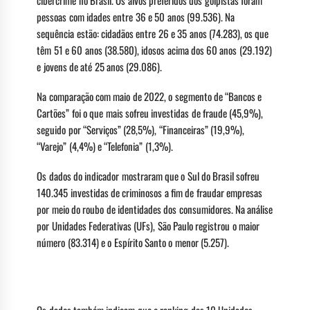
cibercrime no Brasil. Os alvos preferidos dos golpistas foram
pessoas com idades entre 36 e 50 anos (99.536). Na
sequência estão: cidadãos entre 26 e 35 anos (74.283), os que
têm 51 e 60 anos (38.580), idosos acima dos 60 anos (29.192)
e jovens de até 25 anos (29.086).
Na comparação com maio de 2022, o segmento de “Bancos e
Cartões” foi o que mais sofreu investidas de fraude (45,9%),
seguido por “Serviços” (28,5%), “Financeiras” (19,9%),
“Varejo” (4,4%) e “Telefonia” (1,3%).
Os dados do indicador mostraram que o Sul do Brasil sofreu
140.345 investidas de criminosos a fim de fraudar empresas
por meio do roubo de identidades dos consumidores. Na análise
por Unidades Federativas (UFs), São Paulo registrou o maior
número (83.314) e o Espírito Santo o menor (5.257).
Atenção com as metrópoles
Os dados também indicam que o ranking das 10 Unidades