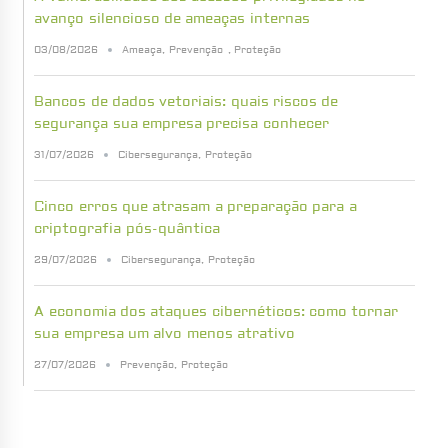
avanço silencioso de ameaças internas
03/08/2026
Ameaça
,
Prevenção
,
Proteção
Bancos de dados vetoriais: quais riscos de
segurança sua empresa precisa conhecer
31/07/2026
Cibersegurança
,
Proteção
Cinco erros que atrasam a preparação para a
criptografia pós-quântica
29/07/2026
Cibersegurança
,
Proteção
A economia dos ataques cibernéticos: como tornar
sua empresa um alvo menos atrativo
27/07/2026
Prevenção
,
Proteção