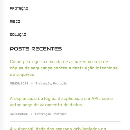
PROTEÇÃO
RISCO
SOLUÇÃO
POSTS RECENTES
Como proteger a camada de armazenamento de
cópias de segurança contra a destruição intencional
de arquivos
06/08/2026
Prevenção
,
Proteção
A exploração da lógica de aplicação em APIs como
vetor cego de vazamento de dados
04/08/2026
Prevenção
,
Proteção
A vulnerabilidade dos acessos privilegiados no