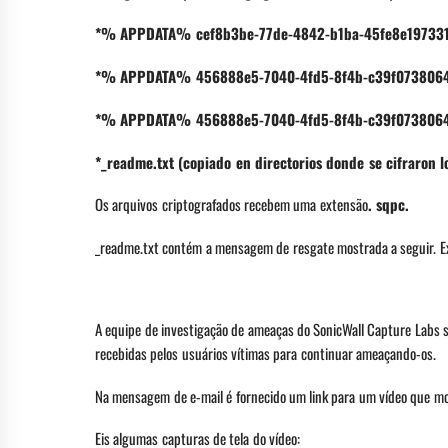
*% APPDATA% cef8b3be-77de-4842-b1ba-45fe8e197331 {
*% APPDATA% 456888e5-7040-4fd5-8f4b-c39f07380640 u
*% APPDATA% 456888e5-7040-4fd5-8f4b-c39f07380640 u
*_readme.txt (copiado en directorios donde se cifraron l
Os arquivos criptografados recebem uma extensão
. sqpc.
_readme.txt contém a mensagem de resgate mostrada a seguir. 
A equipe de investigação de ameaças do SonicWall Capture Labs 
recebidas pelos usuários vítimas para continuar ameaçando-os.
Na mensagem de e-mail é fornecido um link para um vídeo que mo
Eis algumas capturas de tela do vídeo: