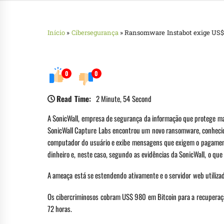
Início
»
Cibersegurança
»
Ransomware Instabot exige US$ 
0
0
Read Time:
2 Minute, 54 Second
A SonicWall, empresa de segurança da informação que protege ma
SonicWall Capture Labs encontrou um novo ransomware, conhecido
computador do usuário e exibe mensagens que exigem o pagamento
dinheiro e, neste caso, segundo as evidências da SonicWall, o que
A ameaça está se estendendo ativamente e o servidor web utilizad
Os cibercriminosos cobram US$ 980 em Bitcoin para a recuperaç
72 horas.