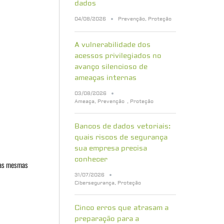
dados
04/08/2026
Prevenção
,
Proteção
A vulnerabilidade dos
acessos privilegiados no
avanço silencioso de
ameaças internas
03/08/2026
Ameaça
,
Prevenção
,
Proteção
Bancos de dados vetoriais:
quais riscos de segurança
sua empresa precisa
conhecer
 as mesmas
31/07/2026
Cibersegurança
,
Proteção
Cinco erros que atrasam a
preparação para a