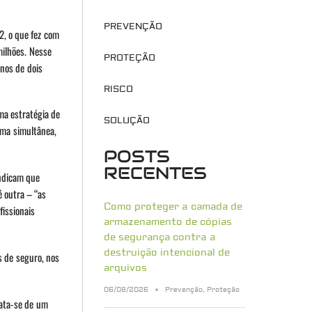
PREVENÇÃO
2, o que fez com
milhões. Nesse
PROTEÇÃO
nos de dois
RISCO
ma estratégia de
SOLUÇÃO
rma simultânea,
POSTS
RECENTES
indicam que
 outra – “as
Como proteger a camada de
fissionais
armazenamento de cópias
de segurança contra a
destruição intencional de
s de seguro, nos
arquivos
06/08/2026
Prevenção
,
Proteção
rata-se de um