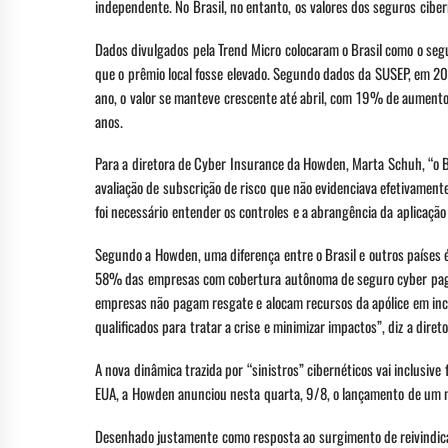
independente. No Brasil, no entanto, os valores dos seguros cib
Dados divulgados pela Trend Micro colocaram o Brasil como o se
que o prêmio local fosse elevado. Segundo dados da SUSEP, em 20
ano, o valor se manteve crescente até abril, com 19% de aumen
anos.
Para a diretora de Cyber Insurance da Howden, Marta Schuh, “o 
avaliação de subscrição de risco que não evidenciava efetivamen
foi necessário entender os controles e a abrangência da aplicação
Segundo a Howden, uma diferença entre o Brasil e outros países
58% das empresas com cobertura autônoma de seguro cyber pagam
empresas não pagam resgate e alocam recursos da apólice em incid
qualificados para tratar a crise e minimizar impactos”, diz a diret
A nova dinâmica trazida por “sinistros” cibernéticos vai inclusiv
EUA, a Howden anunciou nesta quarta, 9/8, o lançamento de um n
Desenhado justamente como resposta ao surgimento de reivindica