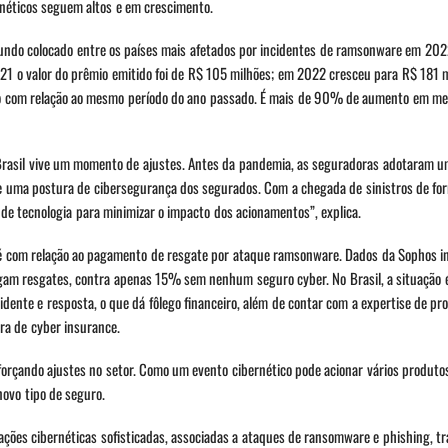
ernéticos seguem altos e em crescimento.
gundo colocado entre os países mais afetados por incidentes de ramsonware em 202
21 o valor do prêmio emitido foi de R$ 105 milhões; em 2022 cresceu para R$ 181 
to com relação ao mesmo período do ano passado. É mais de 90% de aumento em me
Brasil vive um momento de ajustes. Antes da pandemia, as seguradoras adotaram u
te uma postura de cibersegurança dos segurados. Com a chegada de sinistros de fo
 de tecnologia para minimizar o impacto dos acionamentos”, explica.
 é com relação ao pagamento de resgate por ataque ramsonware. Dados da Sophos 
 resgates, contra apenas 15% sem nenhum seguro cyber. No Brasil, a situação é
ente e resposta, o que dá fôlego financeiro, além de contar com a expertise de pro
ora de cyber insurance.
e forçando ajustes no setor. Como um evento cibernético pode acionar vários produto
ovo tipo de seguro.
ções cibernéticas sofisticadas, associadas a ataques de ransomware e phishing, t