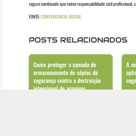
seguro combinado que reúne responsabilidade civil profissional, c
FONTE:
CONVERGENCIA DIGITAL
POSTS RELACIONADOS
Como proteger a camada de
A ex
armazenamento de cópias de
apli
segurança contra a destruição
ceg
intencional de arquivos
A digi
APIs o
Ataques de ransomware passaram por uma
aplica
evolução significativa nos últimos anos. Além de
criptografar os dados do ambiente de produção,
LER MAIS
LER