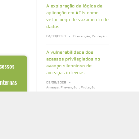
A exploração da lógica de
aplicação em APIs como
vetor cego de vazamento de
dados
04/08/2026
Prevenção
,
Proteção
A vulnerabilidade dos
acessos privilegiados no
acessos
avanço silencioso de
o
ameaças internas
internas
03/08/2026
Ameaça
,
Prevenção
,
Proteção
aramente
 obteve o
Bancos de dados vetoriais:
entrar em uma
quais riscos de segurança
sua empresa precisa
conhecer
31/07/2026
Cibersegurança
,
Proteção