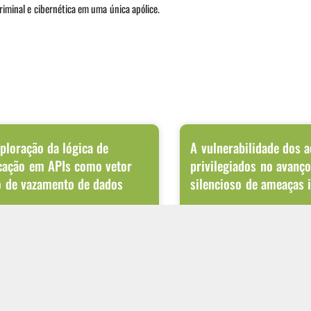
riminal e cibernética em uma única apólice.
ploração da lógica de
A vulnerabilidade dos 
cação em APIs como vetor
privilegiados no avanç
o de vazamento de dados
silencioso de ameaças 
talização dos processos de negócio fez das
Ataques cibernéticos modernos r
 principal meio de integração entre
terminam no ponto onde o invasor
ções internas, sistemas de parceiros
primeiro acesso. Após conseguir 
rede
 MAIS
LER MAIS