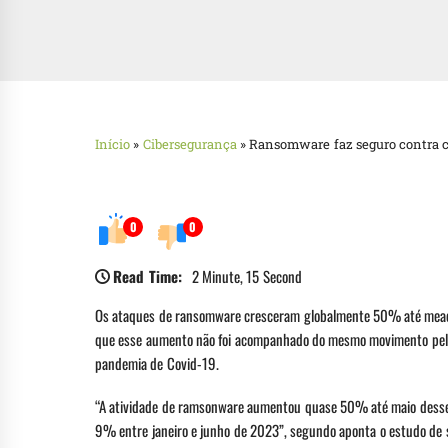
Início
»
Cibersegurança
»
Ransomware faz seguro contra ci
0
0
Read Time:
2 Minute, 15 Second
Os ataques de ransomware cresceram globalmente 50% até meado
que esse aumento não foi acompanhado do mesmo movimento pelo p
pandemia de Covid-19.
“A atividade de ramsonware aumentou quase 50% até maio desse 
9% entre janeiro e junho de 2023”, segundo aponta o estudo de s