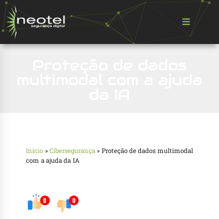
Proteção de dados
multimodal com a ajuda
da IA
Início
»
Cibersegurança
»
Proteção de dados multimodal
com a ajuda da IA
0
0