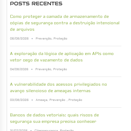
POSTS RECENTES
Como proteger a camada de armazenamento de
cópias de segurança contra a destruição intencional
de arquivos
06/08/2026
Prevenção
,
Proteção
A exploração da lógica de aplicação em APIs como
vetor cego de vazamento de dados
04/08/2026
Prevenção
,
Proteção
A vulnerabilidade dos acessos privilegiados no
avanço silencioso de ameaças internas
03/08/2026
Ameaça
,
Prevenção
,
Proteção
Bancos de dados vetoriais: quais riscos de
segurança sua empresa precisa conhecer
31/07/2026
Cibersegurança
,
Proteção