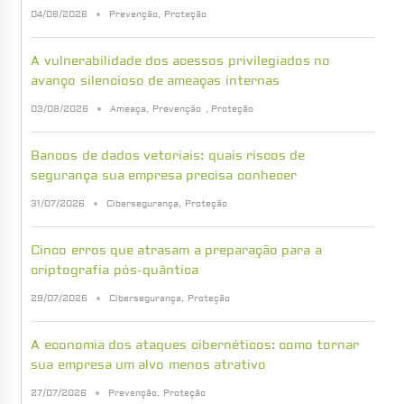
04/08/2026
Prevenção
,
Proteção
A vulnerabilidade dos acessos privilegiados no
avanço silencioso de ameaças internas
03/08/2026
Ameaça
,
Prevenção
,
Proteção
Bancos de dados vetoriais: quais riscos de
segurança sua empresa precisa conhecer
31/07/2026
Cibersegurança
,
Proteção
Cinco erros que atrasam a preparação para a
criptografia pós-quântica
29/07/2026
Cibersegurança
,
Proteção
A economia dos ataques cibernéticos: como tornar
sua empresa um alvo menos atrativo
27/07/2026
Prevenção
,
Proteção