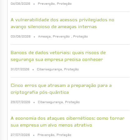
04/08/2026
Prevenção
,
Proteção
A vulnerabilidade dos acessos privilegiados no
avanço silencioso de ameaças internas
03/08/2026
Ameaça
,
Prevenção
,
Proteção
Bancos de dados vetoriais: quais riscos de
segurança sua empresa precisa conhecer
31/07/2026
Cibersegurança
,
Proteção
Cinco erros que atrasam a preparação para a
criptografia pós-quântica
29/07/2026
Cibersegurança
,
Proteção
A economia dos ataques cibernéticos: como tornar
sua empresa um alvo menos atrativo
27/07/2026
Prevenção
,
Proteção