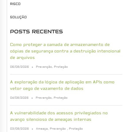
RISCO
SOLUÇÃO
POSTS RECENTES
Como proteger a camada de armazenamento de
cópias de segurança contra a destruição intencional
de arquivos
06/08/2026
Prevenção
,
Proteção
A exploração da lógica de aplicação em APIs como
vetor cego de vazamento de dados
04/08/2026
Prevenção
,
Proteção
A vulnerabilidade dos acessos privilegiados no
avanço silencioso de ameaças internas
03/08/2026
Ameaça
,
Prevenção
,
Proteção