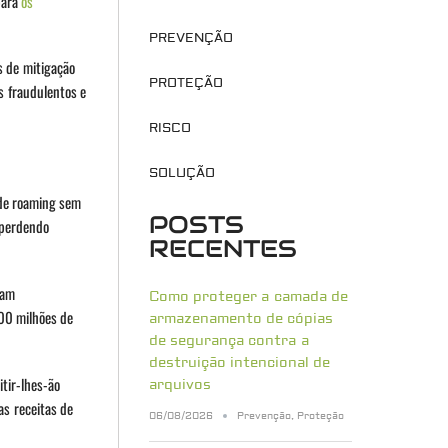
para
os
PREVENÇÃO
s de mitigação
PROTEÇÃO
s fraudulentos e
RISCO
SOLUÇÃO
 de roaming sem
POSTS
 perdendo
RECENTES
çam
Como proteger a camada de
100 milhões de
armazenamento de cópias
de segurança contra a
destruição intencional de
tir-lhes-ão
arquivos
as receitas de
06/08/2026
Prevenção
,
Proteção