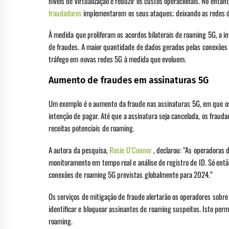
níveis de virtualização e reduzir os custos operacionais. No enta
fraudadores
implementarem os seus ataques; deixando as redes d
À medida que proliferam os acordos bilaterais de roaming 5G, a i
de fraudes. A maior quantidade de dados gerados pelas conexões
tráfego em novas redes 5G à medida que evoluem.
Aumento de fraudes em assinaturas 5G
Um exemplo é o aumento da fraude nas assinaturas 5G, em que os
intenção de pagar. Até que a assinatura seja cancelada, os fra
receitas potenciais de roaming.
A autora da pesquisa,
Rosie O’Connor
, declarou: “As operadoras 
monitoramento em tempo real e análise de registro de ID. Só entã
conexões de roaming 5G previstas globalmente para 2024.”
Os serviços de mitigação de fraude alertarão os operadores sobr
identificar e bloquear assinantes de roaming suspeitos. Isto perm
roaming.