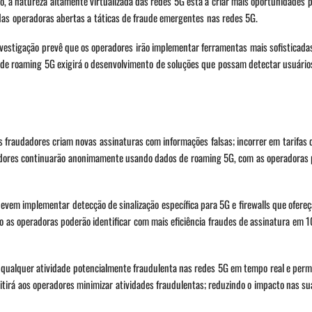
nto, a natureza altamente virtualizada das redes 5G está a criar mais oportunidades 
as operadoras abertas a táticas de fraude emergentes nas redes 5G.
nvestigação prevê que os operadores irão implementar ferramentas mais sofisticada
 de roaming 5G exigirá o desenvolvimento de soluções que possam detectar usuário
 fraudadores criam novas assinaturas com informações falsas; incorrer em tarifas
udadores continuarão anonimamente usando dados de roaming 5G, com as operadoras
devem implementar detecção de sinalização específica para 5G e firewalls que ofere
o as operadoras poderão identificar com mais eficiência fraudes de assinatura em 
e qualquer atividade potencialmente fraudulenta nas redes 5G em tempo real e permi
itirá aos operadores minimizar atividades fraudulentas; reduzindo o impacto nas su