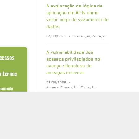
A exploração da lógica de
aplicação em APIs como
vetor cego de vazamento de
dados
04/08/2026
Prevenção
,
Proteção
A vulnerabilidade dos
acessos
acessos privilegiados no
o
avanço silencioso de
internas
ameaças internas
03/08/2026
aramente
Ameaça
,
Prevenção
,
Proteção
 obteve o
entrar em uma
Bancos de dados vetoriais:
quais riscos de segurança
sua empresa precisa
conhecer
31/07/2026
Cibersegurança
,
Proteção