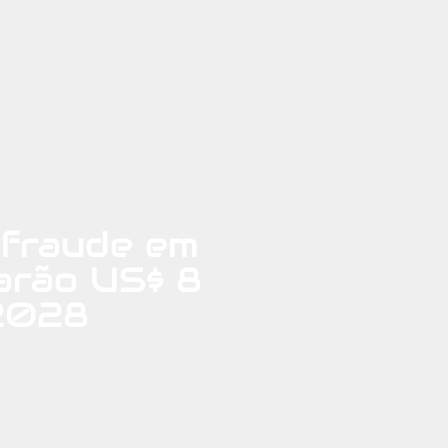
 fraude em
arão US$ 8
 2028