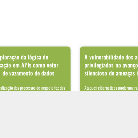
ploração da lógica de
A vulnerabilidade dos 
cação em APIs como vetor
privilegiados no avanç
o de vazamento de dados
silencioso de ameaças 
talização dos processos de negócio fez das
Ataques cibernéticos modernos r
 principal meio de integração entre
terminam no ponto onde o invasor
ções internas, sistemas de parceiros
primeiro acesso. Após conseguir 
rede
 MAIS
LER MAIS
8/2026
03/08/2026