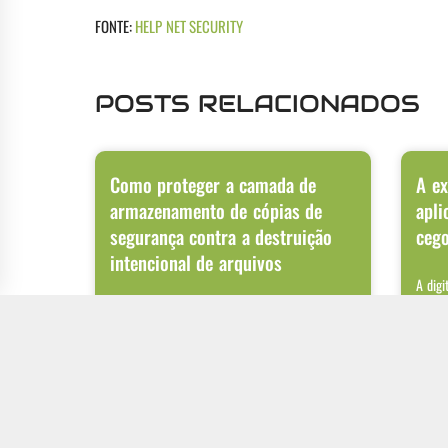
FONTE:
HELP NET SECURITY
POSTS RELACIONADOS
Como proteger a camada de
A ex
armazenamento de cópias de
apli
segurança contra a destruição
ceg
intencional de arquivos
A digi
APIs o
Ataques de ransomware passaram por uma
aplica
evolução significativa nos últimos anos. Além de
criptografar os dados do ambiente de produção,
LER MAIS
LER
06/08/2026
04/0