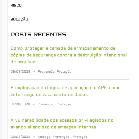
RISCO
SOLUÇÃO
POSTS RECENTES
Como proteger a camada de armazenamento de
cópias de segurança contra a destruição intencional
de arquivos
06/08/2026
Prevenção
,
Proteção
A exploração da lógica de aplicação em APIs como
vetor cego de vazamento de dados
04/08/2026
Prevenção
,
Proteção
A vulnerabilidade dos acessos privilegiados no
avanço silencioso de ameaças internas
03/08/2026
Ameaça
,
Prevenção
,
Proteção