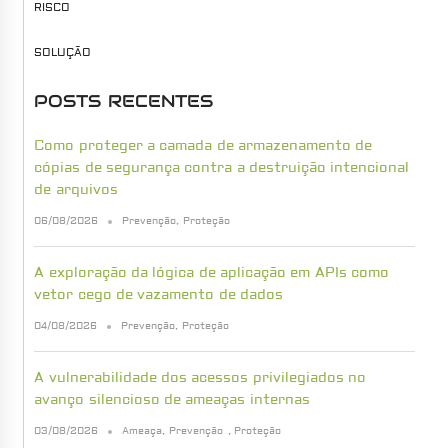
RISCO
SOLUÇÃO
POSTS RECENTES
Como proteger a camada de armazenamento de
cópias de segurança contra a destruição intencional
de arquivos
06/08/2026
Prevenção
,
Proteção
A exploração da lógica de aplicação em APIs como
vetor cego de vazamento de dados
04/08/2026
Prevenção
,
Proteção
A vulnerabilidade dos acessos privilegiados no
avanço silencioso de ameaças internas
03/08/2026
Ameaça
,
Prevenção
,
Proteção