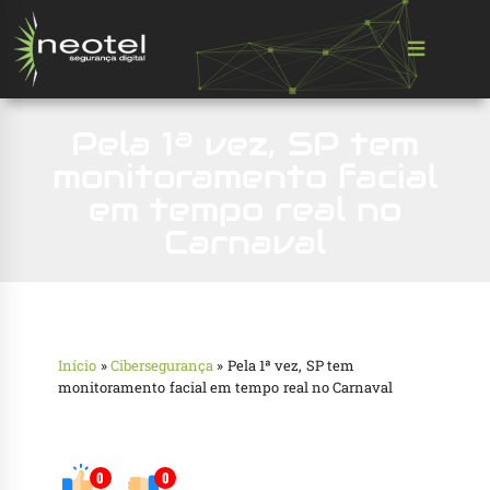
Pela 1ª vez, SP tem
monitoramento facial
em tempo real no
Carnaval
Início
»
Cibersegurança
»
Pela 1ª vez, SP tem
monitoramento facial em tempo real no Carnaval
0
0