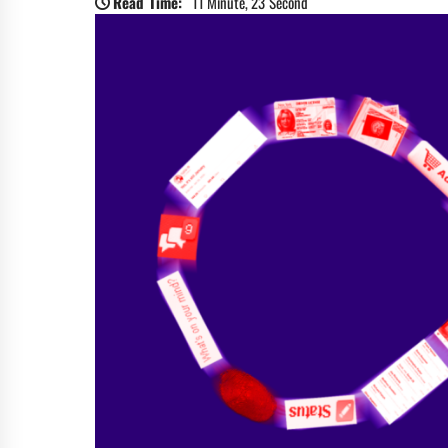
Read Time:
11 Minute, 23 Second