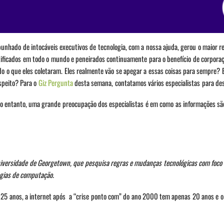
nhado de intocáveis executivos de tecnologia, com a nossa ajuda, gerou o maior re
rtificados em todo o mundo e peneirados continuamente para o benefício de corpora
udo o que eles coletaram. Eles realmente vão se apegar a essas coisas para sempre? E
speito? Para o
Giz Pergunta
desta semana, contatamos vários especialistas para des
o entanto, uma grande preocupação dos especialistas é em como as informações são
niversidade de Georgetown, que pesquisa regras e mudanças tecnológicas com foco 
ogias de computação.
s 25 anos, a internet após a “crise ponto com” do ano 2000 tem apenas 20 anos e 