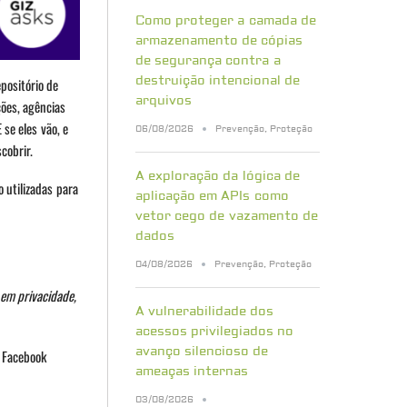
Como proteger a camada de
armazenamento de cópias
de segurança contra a
destruição intencional de
positório de
arquivos
ções, agências
 se eles vão, e
06/08/2026
Prevenção
,
Proteção
cobrir.
A exploração da lógica de
 utilizadas para
aplicação em APIs como
vetor cego de vazamento de
dados
04/08/2026
Prevenção
,
Proteção
em privacidade,
A vulnerabilidade dos
acessos privilegiados no
avanço silencioso de
o Facebook
ameaças internas
03/08/2026