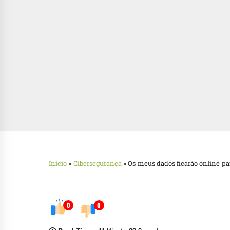
Início
»
Cibersegurança
»
Os meus dados ficarão online p
0
0