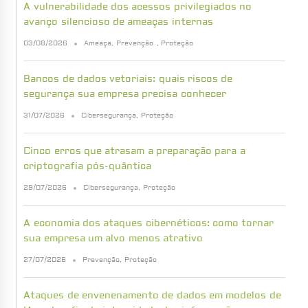
A vulnerabilidade dos acessos privilegiados no
avanço silencioso de ameaças internas
03/08/2026
Ameaça
,
Prevenção
,
Proteção
Bancos de dados vetoriais: quais riscos de
segurança sua empresa precisa conhecer
31/07/2026
Cibersegurança
,
Proteção
Cinco erros que atrasam a preparação para a
criptografia pós-quântica
29/07/2026
Cibersegurança
,
Proteção
A economia dos ataques cibernéticos: como tornar
sua empresa um alvo menos atrativo
27/07/2026
Prevenção
,
Proteção
Ataques de envenenamento de dados em modelos de