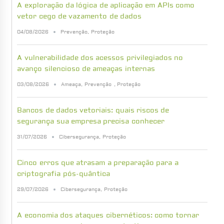
A exploração da lógica de aplicação em APIs como
vetor cego de vazamento de dados
04/08/2026
Prevenção
,
Proteção
A vulnerabilidade dos acessos privilegiados no
avanço silencioso de ameaças internas
03/08/2026
Ameaça
,
Prevenção
,
Proteção
Bancos de dados vetoriais: quais riscos de
segurança sua empresa precisa conhecer
31/07/2026
Cibersegurança
,
Proteção
Cinco erros que atrasam a preparação para a
criptografia pós-quântica
29/07/2026
Cibersegurança
,
Proteção
A economia dos ataques cibernéticos: como tornar