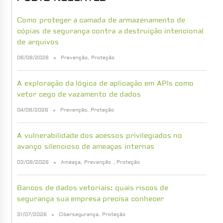
Como proteger a camada de armazenamento de
cópias de segurança contra a destruição intencional
de arquivos
06/08/2026
Prevenção
,
Proteção
A exploração da lógica de aplicação em APIs como
vetor cego de vazamento de dados
04/08/2026
Prevenção
,
Proteção
A vulnerabilidade dos acessos privilegiados no
avanço silencioso de ameaças internas
03/08/2026
Ameaça
,
Prevenção
,
Proteção
Bancos de dados vetoriais: quais riscos de
segurança sua empresa precisa conhecer
31/07/2026
Cibersegurança
,
Proteção