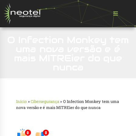
O Infection Monkey tem
uma nova versão e é
mais MITREier do que
nunca
Início
»
Cibersegurança
»
O Infection Monkey tem uma
nova versão e é mais MITREier do que nunca
0
0