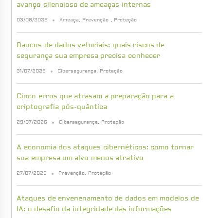
avanço silencioso de ameaças internas
03/08/2026
Ameaça
,
Prevenção
,
Proteção
Bancos de dados vetoriais: quais riscos de
segurança sua empresa precisa conhecer
31/07/2026
Cibersegurança
,
Proteção
Cinco erros que atrasam a preparação para a
criptografia pós-quântica
29/07/2026
Cibersegurança
,
Proteção
A economia dos ataques cibernéticos: como tornar
sua empresa um alvo menos atrativo
27/07/2026
Prevenção
,
Proteção
Ataques de envenenamento de dados em modelos de
IA: o desafio da integridade das informações