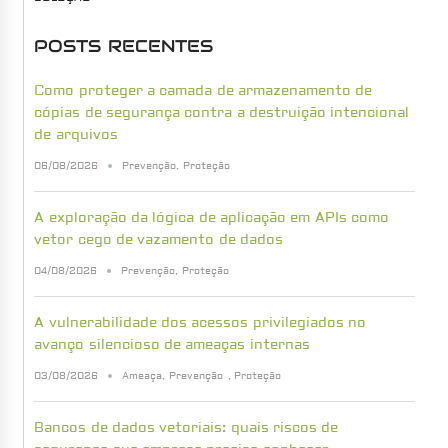
POSTS RECENTES
Como proteger a camada de armazenamento de
cópias de segurança contra a destruição intencional
de arquivos
06/08/2026
Prevenção
,
Proteção
A exploração da lógica de aplicação em APIs como
vetor cego de vazamento de dados
04/08/2026
Prevenção
,
Proteção
A vulnerabilidade dos acessos privilegiados no
avanço silencioso de ameaças internas
03/08/2026
Ameaça
,
Prevenção
,
Proteção
Bancos de dados vetoriais: quais riscos de