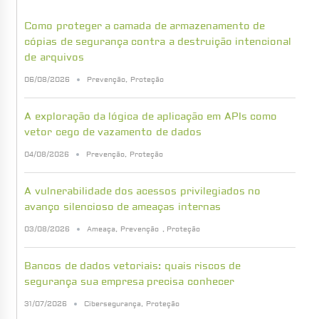
Como proteger a camada de armazenamento de
cópias de segurança contra a destruição intencional
de arquivos
06/08/2026
Prevenção
,
Proteção
A exploração da lógica de aplicação em APIs como
vetor cego de vazamento de dados
04/08/2026
Prevenção
,
Proteção
A vulnerabilidade dos acessos privilegiados no
avanço silencioso de ameaças internas
03/08/2026
Ameaça
,
Prevenção
,
Proteção
Bancos de dados vetoriais: quais riscos de
segurança sua empresa precisa conhecer
31/07/2026
Cibersegurança
,
Proteção