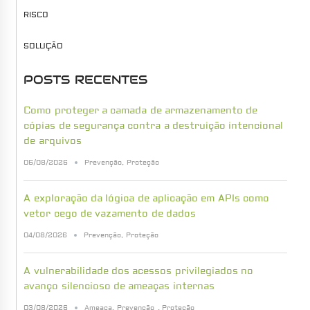
RISCO
SOLUÇÃO
POSTS RECENTES
Como proteger a camada de armazenamento de
cópias de segurança contra a destruição intencional
de arquivos
06/08/2026
Prevenção
,
Proteção
A exploração da lógica de aplicação em APIs como
vetor cego de vazamento de dados
04/08/2026
Prevenção
,
Proteção
A vulnerabilidade dos acessos privilegiados no
avanço silencioso de ameaças internas
03/08/2026
Ameaça
,
Prevenção
,
Proteção