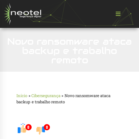
Novo ransomware ataca
backup e trabalho
remoto
Início
»
Cibersegurança
»
Novo ransomware ataca
backup e trabalho remoto
0
0