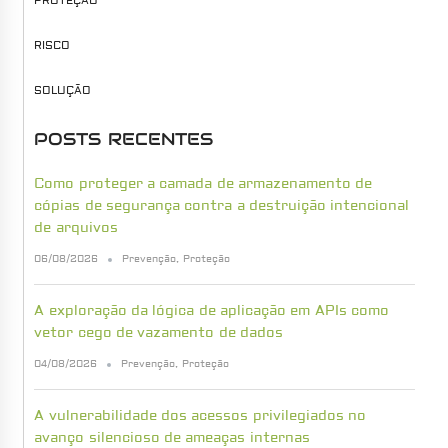
PROTEÇÃO
RISCO
SOLUÇÃO
POSTS RECENTES
Como proteger a camada de armazenamento de
cópias de segurança contra a destruição intencional
de arquivos
06/08/2026
Prevenção
,
Proteção
A exploração da lógica de aplicação em APIs como
vetor cego de vazamento de dados
04/08/2026
Prevenção
,
Proteção
A vulnerabilidade dos acessos privilegiados no
avanço silencioso de ameaças internas