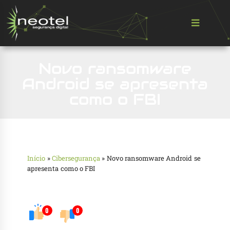
Novo ransomware
Android se apresenta
como o FBI
Início
»
Cibersegurança
»
Novo ransomware Android se
apresenta como o FBI
0
0