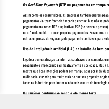
Os
Real-Time Payments
(RTP ou pagamentos em tempo rea
Assim como os consumidores, as empresas também querem pagar c
pagamentos via transferência bancária e cheque. Mas não se pode
pagamento nas redes RTP e aplicativos P2P (de pessoa a pessoa), 
ou até mais rápido – que os próprios pagamentos. Provedores de
outras empresas de segurança de pagamento confiáveis para soluc
Uso de Inteligência artificial (I.A.) na batalha do bem co
Ligado à democratização da informática através dos computadores
pagamento e impactando significativamente a sociedade. Mas a I.
mostra que boas intenções podem ser manipuladas por indivíduos 
mídia social é usada para muito mais do que seu propósito origina
todas as indústrias para limitar o lado mais escuro da tecnologia
Os usuários continuarão sendo o elo menos forte
O ser humano costuma ser o elo menos forte, algo que a tecnologi