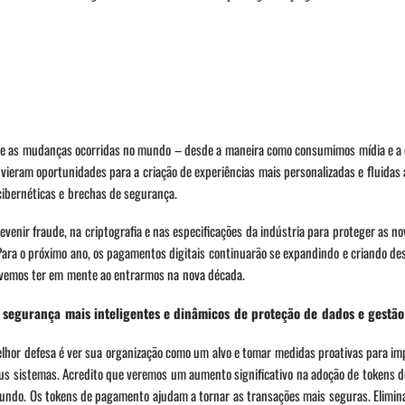
bre as mudanças ocorridas no mundo – desde a maneira como consumimos mídia e a
ieram oportunidades para a criação de experiências mais personalizadas e fluidas
cibernéticas e brechas de segurança.
venir fraude, na criptografia e nas especificações da indústria para proteger as n
Para o próximo ano, os pagamentos digitais continuarão se expandindo e criando des
devemos ter em mente ao entrarmos na nova década.
 segurança mais inteligentes e dinâmicos de proteção de dados e gestão
lhor defesa é ver sua organização como um alvo e tomar medidas proativas para im
us sistemas. Acredito que veremos um aumento significativo na adoção de tokens 
undo. Os tokens de pagamento ajudam a tornar as transações mais seguras. Elimin