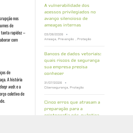
A vulnerabilidade dos
acessos privilegiados no
srupção nos
avanço silencioso de
olumes de
ameaças internas
 tanta rapidez –
03/08/2026
laborar com
Ameaça
,
Prevenção
,
Proteção
Bancos de dados vetoriais:
quais riscos de segurança
sua empresa precisa
iços de
conhecer
ça. A história
31/07/2026
deep
web
; e a
Cibersegurança
,
Proteção
orço coletivo de
ade.
Cinco erros que atrasam a
preparação para a
criptografia pós-quântica
29/07/2026
sadores de texto
Cibersegurança
,
Proteção