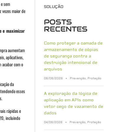
 e sem
SOLUÇÃO
z vezes maior de
POSTS
RECENTES
te e maximizar
Como proteger a camada de
compra aumentam
armazenamento de cópias
de segurança contra a
s, aplicativos,
destruição intencional de
em acabar com o
arquivos
06/08/2026
Prevenção
,
Proteção
icação da
 atendendo esses
A exploração da lógica de
s.
aplicação em APIs como
vetor cego de vazamento de
ais rápidas e
dados
20, incluindo
04/08/2026
Prevenção
,
Proteção