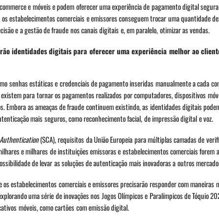
-commerce e móveis e podem oferecer uma experiência de pagamento digital segura
e, os estabelecimentos comerciais e emissores conseguem trocar uma quantidade de
são e a gestão de fraude nos canais digitais e, em paralelo, otimizar as vendas.
arão identidades digitais para oferecer uma experiência melhor ao clien
como senhas estáticas e credenciais de pagamento inseridas manualmente a cada 
is existem para tornar os pagamentos realizados por computadores, dispositivos móvei
uros. Embora as ameaças de fraude continuem existindo, as identidades digitais pod
enticação mais seguros, como reconhecimento facial, de impressão digital e voz.
Authentication
(SCA), requisitos da União Europeia para múltiplas camadas de verif
ilhares e milhares de instituições emissoras e estabelecimentos comerciais forem
ossibilidade de levar as soluções de autenticação mais inovadoras a outros mercado
e os estabelecimentos comerciais e emissores precisarão responder com maneiras m
explorando uma série de inovações nos Jogos Olímpicos e Paralímpicos de Tóquio 20
cativos móveis, como cartões com emissão digital.