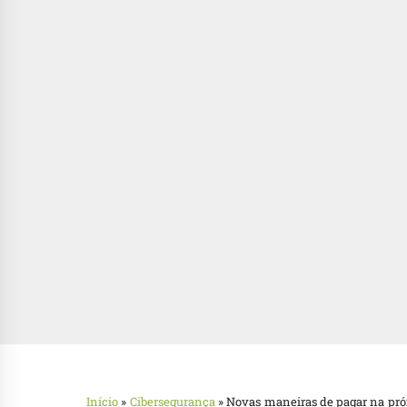
Início
»
Cibersegurança
»
Novas maneiras de pagar na pr