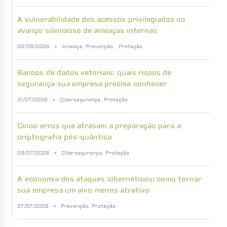
A vulnerabilidade dos acessos privilegiados no
avanço silencioso de ameaças internas
03/08/2026
Ameaça
,
Prevenção
,
Proteção
Bancos de dados vetoriais: quais riscos de
segurança sua empresa precisa conhecer
31/07/2026
Cibersegurança
,
Proteção
Cinco erros que atrasam a preparação para a
criptografia pós-quântica
29/07/2026
Cibersegurança
,
Proteção
A economia dos ataques cibernéticos: como tornar
sua empresa um alvo menos atrativo
27/07/2026
Prevenção
,
Proteção