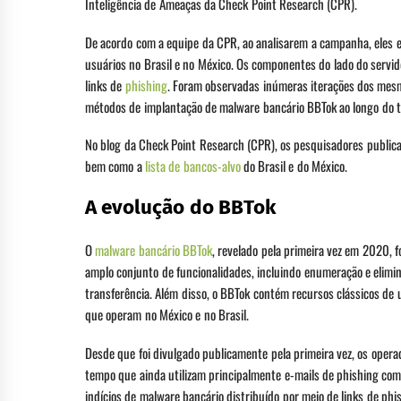
Inteligência de Ameaças da Check Point Research (CPR).
De acordo com a equipe da CPR, ao analisarem a campanha, eles 
usuários no Brasil e no México. Os componentes do lado do servid
links de
phishing
. Foram observadas inúmeras iterações dos mesm
métodos de implantação de malware bancário BBTok ao longo do 
No blog da Check Point Research (CPR), os pesquisadores publi
bem como a
lista de bancos-alvo
do Brasil e do México.
A evolução do BBTok
O
malware bancário BBTok
, revelado pela primeira vez em 2020, 
amplo conjunto de funcionalidades, incluindo enumeração e elimi
transferência. Além disso, o BBTok contém recursos clássicos de 
que operam no México e no Brasil.
Desde que foi divulgado publicamente pela primeira vez, os oper
tempo que ainda utilizam principalmente e-mails de phishing com
indícios de malware bancário distribuído por meio de links de phi