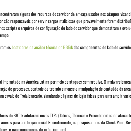
encontraram alguns dos recursos do servidor da ameaça usados nos ataques visand
or são responsáveis por servir cargas maliciosas que provavelmente foram distribu
os scripts e arquivos de configuração do lado do servidor que demonstram a evolu
tempo.
caram os
bastidores da análise técnica do BBTok
dos componentes do lado do servido
foi implantado na América Latina por meio de ataques sem arquivo. O malware bancá
nação de processos, controle de teclado e mouse e manipulação de conteúdo da área
um cavalo de Troia bancário, simulando páginas de login falsas para uma ampla var
adores do BBTok adotaram novos TTPs (Táticas, Técnicas e Procedimentos do atacant
 anexos para a infecção inicial. Recentemente, os pesquisadores da Check Point Re
shing, e não como anexos do próprio e-mail.