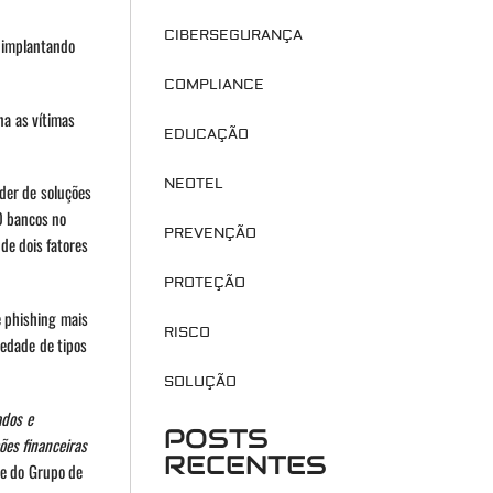
CIBERSEGURANÇA
 implantando
COMPLIANCE
na as vítimas
EDUCAÇÃO
NEOTEL
der de soluções
0 bancos no
PREVENÇÃO
de dois fatores
PROTEÇÃO
e phishing mais
RISCO
iedade de tipos
SOLUÇÃO
ados e
POSTS
ões financeiras
RECENTES
te do Grupo de