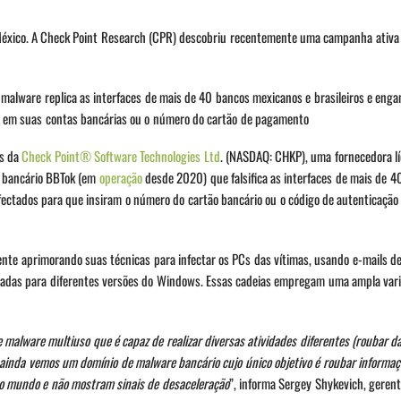
 México. A Check Point Research (CPR) descobriu recentemente uma campanha ativa
alware replica as interfaces de mais de 40 bancos mexicanos e brasileiros e enga
es em suas contas bancárias ou o número do cartão de pagamento
as da
Check Point® Software Technologies Ltd
. (NASDAQ: CHKP), uma fornecedora lí
e bancário BBTok (em
operação
desde 2020) que falsifica as interfaces de mais de 4
fectados para que insiram o número do cartão bancário ou o código de autenticação 
nte aprimorando suas técnicas para infectar os PCs das vítimas, usando e-mails d
ficadas para diferentes versões do Windows. Essas cadeias empregam uma ampla var
alware multiuso que é capaz de realizar diversas atividades diferentes (roubar d
 ainda vemos um domínio de malware bancário cujo único objetivo é roubar informaç
o mundo e não mostram sinais de desaceleração
”, informa Sergey Shykevich, geren