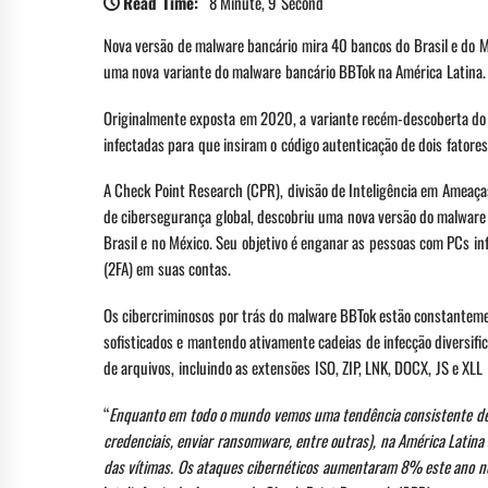
Read Time:
8 Minute, 9 Second
Nova versão de malware bancário mira 40 bancos do Brasil e do
uma nova variante do malware bancário BBTok na América Latina.
Originalmente exposta em 2020, a variante recém-descoberta do m
infectadas para que insiram o código autenticação de dois fator
A Check Point Research (CPR), divisão de Inteligência em Ameaç
de cibersegurança global, descobriu uma nova versão do malwar
Brasil e no México. Seu objetivo é enganar as pessoas com PCs in
(2FA) em suas contas.
Os cibercriminosos por trás do malware BBTok estão constanteme
sofisticados e mantendo ativamente cadeias de infecção diversi
de arquivos, incluindo as extensões ISO, ZIP, LNK, DOCX, JS e XLL
“
Enquanto em todo o mundo vemos uma tendência consistente de m
credenciais, enviar ransomware, entre outras), na América Latina
das vítimas. Os ataques cibernéticos aumentaram 8% este ano n