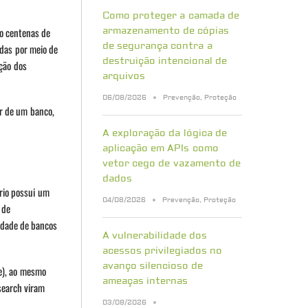
Como proteger a camada de
o centenas de
armazenamento de cópias
de segurança contra a
ídas por meio de
destruição intencional de
ção dos
arquivos
06/08/2026
Prevenção
,
Proteção
r de um banco,
A exploração da lógica de
aplicação em APIs como
vetor cego de vazamento de
dados
rio possui um
04/08/2026
Prevenção
,
Proteção
 de
iedade de bancos
A vulnerabilidade dos
acessos privilegiados no
avanço silencioso de
e), ao mesmo
ameaças internas
search viram
03/08/2026