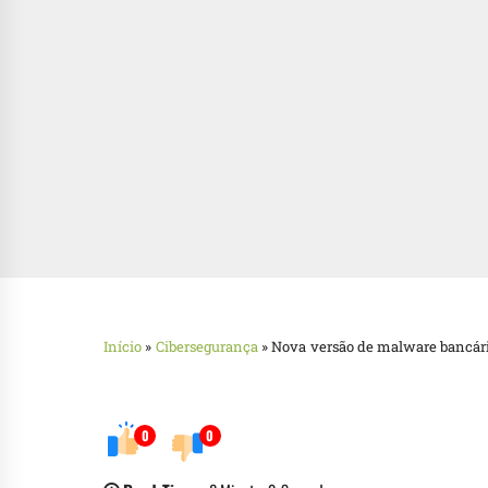
Início
»
Cibersegurança
»
Nova versão de malware bancário
0
0