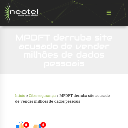
MPDFT derruba site
acusado de vender
milhões de dados
pessoais
Início
»
Cibersegurança
»
MPDFT derruba site acusado
de vender milhões de dados pessoais
0
0