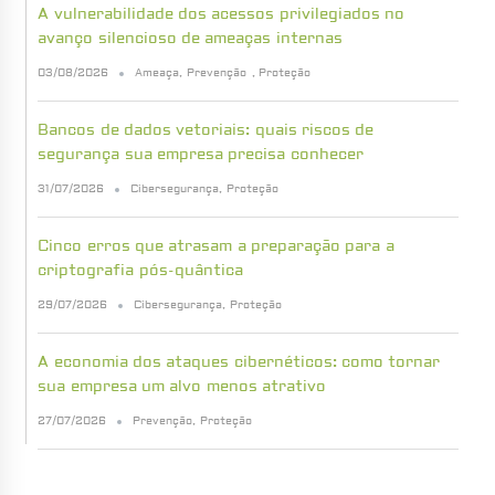
A vulnerabilidade dos acessos privilegiados no
avanço silencioso de ameaças internas
03/08/2026
Ameaça
,
Prevenção
,
Proteção
Bancos de dados vetoriais: quais riscos de
segurança sua empresa precisa conhecer
31/07/2026
Cibersegurança
,
Proteção
Cinco erros que atrasam a preparação para a
criptografia pós-quântica
29/07/2026
Cibersegurança
,
Proteção
A economia dos ataques cibernéticos: como tornar
sua empresa um alvo menos atrativo
27/07/2026
Prevenção
,
Proteção