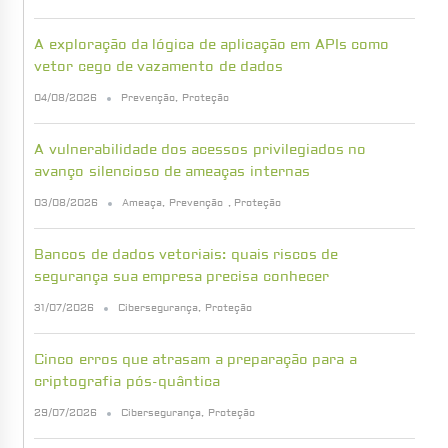
A exploração da lógica de aplicação em APIs como
vetor cego de vazamento de dados
04/08/2026
Prevenção
,
Proteção
A vulnerabilidade dos acessos privilegiados no
avanço silencioso de ameaças internas
03/08/2026
Ameaça
,
Prevenção
,
Proteção
Bancos de dados vetoriais: quais riscos de
segurança sua empresa precisa conhecer
31/07/2026
Cibersegurança
,
Proteção
Cinco erros que atrasam a preparação para a
criptografia pós-quântica
29/07/2026
Cibersegurança
,
Proteção