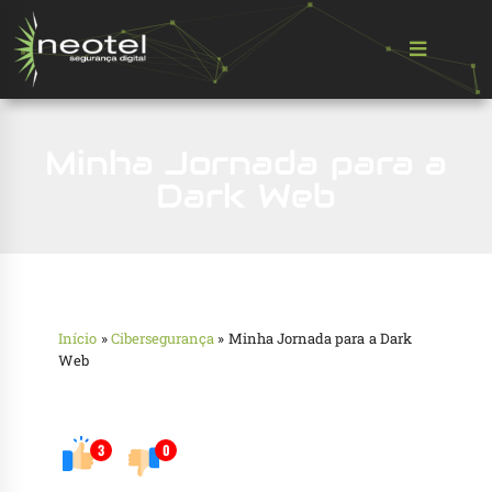
Minha Jornada para a
Dark Web
Início
»
Cibersegurança
»
Minha Jornada para a Dark
Web
3
0