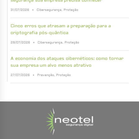
segurança sua empresa precisa conhecer
31/07/2026
Cibersegurança
,
Proteção
Cinco erros que atrasam a preparação para a
criptografia pós-quântica
29/07/2026
Cibersegurança
,
Proteção
A economia dos ataques cibernéticos: como tornar
sua empresa um alvo menos atrativo
27/07/2026
Prevenção
,
Proteção