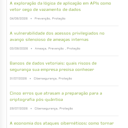
A exploração da lógica de aplicação em APIs como
vetor cego de vazamento de dados
04/08/2026
Prevenção
,
Proteção
A vulnerabilidade dos acessos privilegiados no
avanço silencioso de ameaças internas
03/08/2026
Ameaça
,
Prevenção
,
Proteção
Bancos de dados vetoriais: quais riscos de
segurança sua empresa precisa conhecer
31/07/2026
Cibersegurança
,
Proteção
Cinco erros que atrasam a preparação para a
criptografia pós-quântica
29/07/2026
Cibersegurança
,
Proteção
A economia dos ataques cibernéticos: como tornar