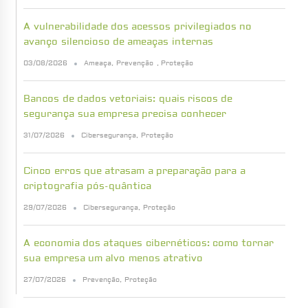
A vulnerabilidade dos acessos privilegiados no
avanço silencioso de ameaças internas
03/08/2026
Ameaça
,
Prevenção
,
Proteção
Bancos de dados vetoriais: quais riscos de
segurança sua empresa precisa conhecer
31/07/2026
Cibersegurança
,
Proteção
Cinco erros que atrasam a preparação para a
criptografia pós-quântica
29/07/2026
Cibersegurança
,
Proteção
A economia dos ataques cibernéticos: como tornar
sua empresa um alvo menos atrativo
27/07/2026
Prevenção
,
Proteção