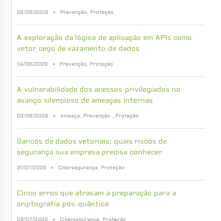
06/08/2026
Prevenção
,
Proteção
A exploração da lógica de aplicação em APIs como
vetor cego de vazamento de dados
04/08/2026
Prevenção
,
Proteção
A vulnerabilidade dos acessos privilegiados no
avanço silencioso de ameaças internas
03/08/2026
Ameaça
,
Prevenção
,
Proteção
Bancos de dados vetoriais: quais riscos de
segurança sua empresa precisa conhecer
31/07/2026
Cibersegurança
,
Proteção
Cinco erros que atrasam a preparação para a
criptografia pós-quântica
29/07/2026
Cibersegurança
,
Proteção