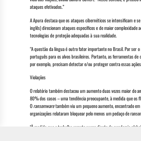
ataques efetivados.”
A Apura destaca que os ataques cibernéticos se intensificam e s
inglês) direcionam ataques específicos e de maior complexidade 
tecnologias de proteção adequadas à sua realidade.
“A questão da língua é outro fator importante no Brasil. Por se
português para os alvos brasileiros. Portanto, as ferramentas de
por exemplo, precisam detectar e/ou proteger contra essas ações
Violações
O relatório também destacou um aumento duas vezes maior do ano
80% dos casos – uma tendência preocupante, à medida que os flu
O
ransomware
também viu um pequeno aumento, encontrado em 
organizações relataram bloquear pelo menos um pedaço de ranso
“À medida que o trabalho remoto surge diante da pandemia global
Tami Erwin, CEO da Verizon Business. “Além de proteger seus s