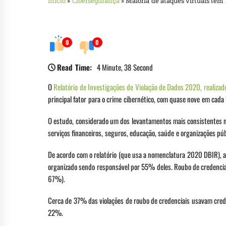
Início
»
Cibersegurança
»
Maioria de ataques virtuais tem
0
0
Read Time:
4 Minute, 38 Second
O
Relatório de Investigações de Violação de Dados 2020, realiza
principal fator para o crime cibernético, com quase nove em cada
O estudo, considerado um dos levantamentos mais consistentes no
serviços financeiros, seguros, educação, saúde e organizações púb
De acordo com o relatório (que usa a nomenclatura 2020 DBIR), a
organizado sendo responsável por 55% deles. Roubo de credencia
67%).
Cerca de 37% das violações de roubo de credenciais usavam cre
22%.