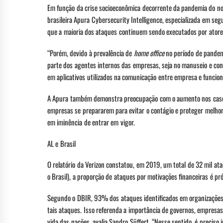
Em função da crise socioeconômica decorrente da pandemia do nov
brasileira Apura Cybersecurity Intelligence, especializada em segu
que a maioria dos ataques continuem sendo executados por atores
“Porém, devido à prevalência de
home office
no período de pandemi
parte dos agentes internos das empresas, seja no manuseio e con
em aplicativos utilizados na comunicação entre empresa e funcion
A Apura também demonstra preocupação com o aumento nos casos 
empresas se prepararem para evitar o contágio e proteger melhor 
em iminência de entrar em vigor.
AL e Brasil
O relatório da Verizon constatou, em 2019, um total de 32 mil ata
o Brasil), a proporção de ataques por motivações financeiras é p
Segundo o DBIR, 93% dos ataques identificados em organizações 
tais ataques. Isso referenda a importância de governos, empresas
vida das nações, avalia Sandro Süffert. “Nesse sentido, é precis