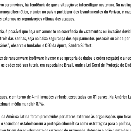
o coronavírus, há tendência de que a situação se intensifique neste ano. Na avali
rança cibernética, e única no país a participar dos levantamentos da Verizon, é razo
 externos às organizações vítimas dos ataques.
a, é possível que haja um aumento na ocorrência de vazamentos ou invasões devido
trole das senhas, seja na baixa segurança dos equipamentos pessoais ou ainda por 
ários”, observa o fundador e CEO da Apura, Sandro Süffert.
de ransomware (software invasor e se apropria de dados e cobra resgate) e a ne
os dados sob sua tutela, em especial no Brasil, onde a Lei Geral de Proteção de Da
ques, e em torno de 4 mil invasões virtuais, executadas em 81 países. Na América La
róxima à média mundial: 87%.
da América Latina foram promovidos por atores externos às organizações que fora
 e sociedade estabelecerem a proteção cibernética como estratégica para a política
o investir em desenvolvimento de sistemas de prevenção, detecção e ação diante das