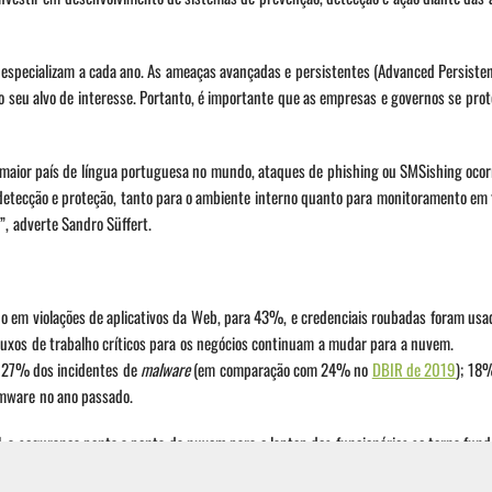
e especializam a cada ano. As ameaças avançadas e persistentes (Advanced Persiste
ao seu alvo de interesse. Portanto, é importante que as empresas e governos se pro
r o maior país de língua portuguesa no mundo, ataques de phishing ou SMSishing oc
 detecção e proteção, tanto para o ambiente interno quanto para monitoramento em 
”, adverte Sandro Süffert.
 em violações de aplicativos da Web, para 43%, e credenciais roubadas foram us
xos de trabalho críticos para os negócios continuam a mudar para a nuvem.
27% dos incidentes de
malware
(em comparação com 24% no
DBIR de 2019
); 18
mware no ano passado.
, a segurança ponta a ponta da nuvem para o laptop dos funcionários se torna fund
istemas contra ataques, recomendamos que todas as empresas continuem a educação