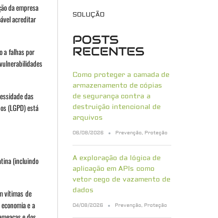
ação da empresa
SOLUÇÃO
ável acreditar
POSTS
RECENTES
 a falhas por
vulnerabilidades
Como proteger a camada de
armazenamento de cópias
cessidade das
de segurança contra a
dos (LGPD) está
destruição intencional de
arquivos
06/08/2026
Prevenção
,
Proteção
A exploração da lógica de
tina (incluindo
aplicação em APIs como
vetor cego de vazamento de
dados
m vítimas de
, economia e a
04/08/2026
Prevenção
,
Proteção
 ameaças e dos