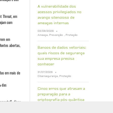
A vulnerabilidade dos
acessos privilegiados no
nt Threat, em
avanço silencioso de
tejam com
ameaças internas
03/08/2026
Ameaça
,
Prevenção
,
Proteção
orrem em
fontes abertas,
Bancos de dados vetoriais:
quais riscos de segurança
sua empresa precisa
conhecer
adas em mais de
31/07/2026
Cibersegurança
,
Proteção
% das
Cinco erros que atrasam a
preparação para a
criptografia pós-quântica
amental”, disse
 dos
29/07/2026
Cibersegurança
,
Proteção