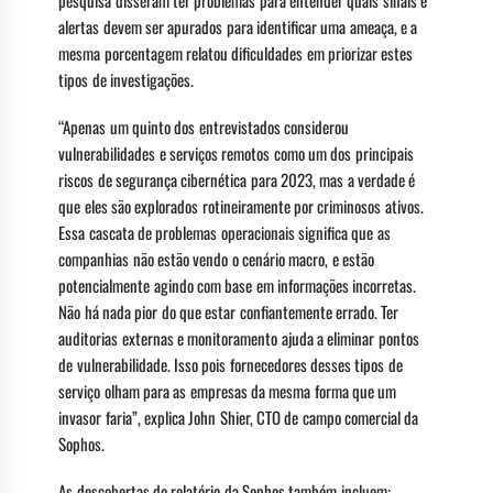
pesquisa disseram ter problemas para entender quais sinais e
alertas devem ser apurados para identificar uma ameaça, e a
mesma porcentagem relatou dificuldades em priorizar estes
tipos de investigações.
“Apenas um quinto dos entrevistados considerou
vulnerabilidades e serviços remotos como um dos principais
riscos de segurança cibernética para 2023, mas a verdade é
que eles são explorados rotineiramente por criminosos ativos.
Essa cascata de problemas operacionais significa que as
companhias não estão vendo o cenário macro, e estão
potencialmente agindo com base em informações incorretas.
Não há nada pior do que estar confiantemente errado. Ter
auditorias externas e monitoramento ajuda a eliminar pontos
de vulnerabilidade. Isso pois fornecedores desses tipos de
serviço olham para as empresas da mesma forma que um
invasor faria”, explica John Shier, CTO de campo comercial da
Sophos.
As descobertas do relatório da Sophos também incluem: