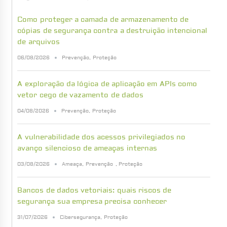
Como proteger a camada de armazenamento de
cópias de segurança contra a destruição intencional
de arquivos
06/08/2026
Prevenção
,
Proteção
A exploração da lógica de aplicação em APIs como
vetor cego de vazamento de dados
04/08/2026
Prevenção
,
Proteção
A vulnerabilidade dos acessos privilegiados no
avanço silencioso de ameaças internas
03/08/2026
Ameaça
,
Prevenção
,
Proteção
Bancos de dados vetoriais: quais riscos de
segurança sua empresa precisa conhecer
31/07/2026
Cibersegurança
,
Proteção