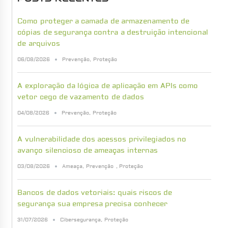
Como proteger a camada de armazenamento de
cópias de segurança contra a destruição intencional
de arquivos
06/08/2026
Prevenção
,
Proteção
A exploração da lógica de aplicação em APIs como
vetor cego de vazamento de dados
04/08/2026
Prevenção
,
Proteção
A vulnerabilidade dos acessos privilegiados no
avanço silencioso de ameaças internas
03/08/2026
Ameaça
,
Prevenção
,
Proteção
Bancos de dados vetoriais: quais riscos de
segurança sua empresa precisa conhecer
31/07/2026
Cibersegurança
,
Proteção