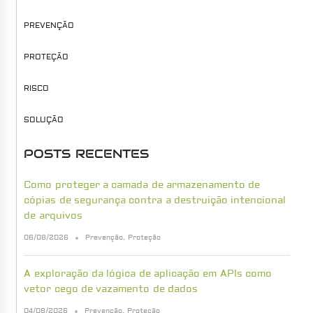
PREVENÇÃO
PROTEÇÃO
RISCO
SOLUÇÃO
POSTS RECENTES
Como proteger a camada de armazenamento de
cópias de segurança contra a destruição intencional
de arquivos
06/08/2026
Prevenção
,
Proteção
A exploração da lógica de aplicação em APIs como
vetor cego de vazamento de dados
04/08/2026
Prevenção
,
Proteção