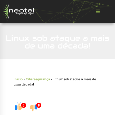
Linux sob ataque a mais
de uma década!
Início
»
Cibersegurança
»
Linux sob ataque a mais de
uma década!
0
0