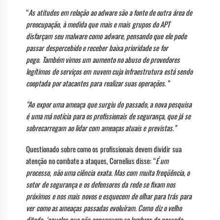
“
As atitudes em relação ao adware são a fonte de outra área de
preocupação, à medida que mais e mais grupos do APT
disfarçam seu malware como adware, pensando que ele pode
passar despercebido e receber baixa prioridade se for
pego.
Também vimos um aumento no abuso de provedores
legítimos de serviços em nuvem cuja infraestrutura está sendo
cooptada por atacantes para realizar suas operações.
”
“Ao expor uma ameaça que surgiu do passado, a nova pesquisa
é uma má notícia para os profissionais de segurança, que já se
sobrecarregam ao lidar com ameaças atuais e previstas.”
Questionado sobre como os profissionais devem dividir sua
atenção no combate a ataques, Cornelius disse: “
É um
processo, não uma ciência exata. Mas com muita freqüência, o
setor de segurança e os defensores da rede se fixam nos
próximos e nos mais novos e esquecem de olhar para trás para
ver como as ameaças passadas evoluíram. Como diz o velho
ditado, ‘aqueles que não conseguem se lembrar do passado