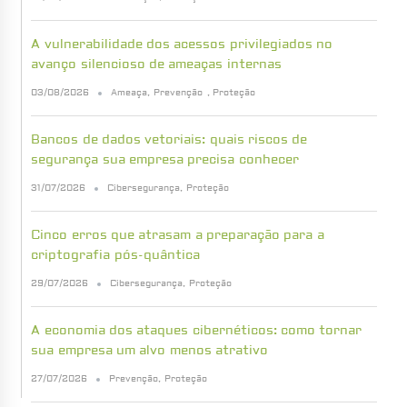
A vulnerabilidade dos acessos privilegiados no
avanço silencioso de ameaças internas
03/08/2026
Ameaça
,
Prevenção
,
Proteção
Bancos de dados vetoriais: quais riscos de
segurança sua empresa precisa conhecer
31/07/2026
Cibersegurança
,
Proteção
Cinco erros que atrasam a preparação para a
criptografia pós-quântica
29/07/2026
Cibersegurança
,
Proteção
A economia dos ataques cibernéticos: como tornar
sua empresa um alvo menos atrativo
27/07/2026
Prevenção
,
Proteção