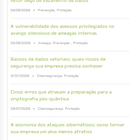
vetor cego de vazamento de dados
04/08/2026
Prevenção
,
Proteção
A vulnerabilidade dos acessos privilegiados no
avanço silencioso de ameaças internas
03/08/2026
Ameaça
,
Prevenção
,
Proteção
Bancos de dados vetoriais: quais riscos de
segurança sua empresa precisa conhecer
31/07/2026
Cibersegurança
,
Proteção
Cinco erros que atrasam a preparação para a
criptografia pós-quântica
29/07/2026
Cibersegurança
,
Proteção
A economia dos ataques cibernéticos: como tornar
sua empresa um alvo menos atrativo