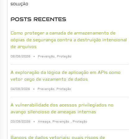
SOLUÇÃO
POSTS RECENTES
Como proteger a camada de armazenamento de
cópias de segurança contra a destruição intencional
de arquivos
06/08/2026
Prevenção
,
Proteção
A exploração da lógica de aplicação em APIs como
vetor cego de vazamento de dados
04/08/2026
Prevenção
,
Proteção
A vulnerabilidade dos acessos privilegiados no
avanço silencioso de ameaças internas
03/08/2026
Ameaça
,
Prevenção
,
Proteção
Bancos de dados vetoriais: quais riscos de