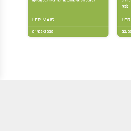
rede
LER MAIS
LER
04/08/2026
03/0