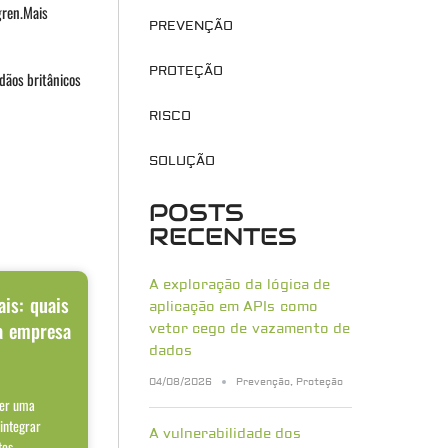
gren.Mais
PREVENÇÃO
PROTEÇÃO
dãos britânicos
RISCO
SOLUÇÃO
POSTS
RECENTES
A exploração da lógica de
ais: quais
aplicação em APIs como
a empresa
vetor cego de vazamento de
dados
04/08/2026
Prevenção
,
Proteção
ser uma
 integrar
A vulnerabilidade dos
tes