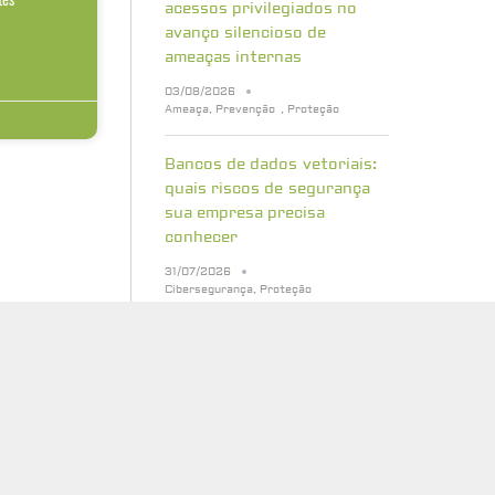
acessos privilegiados no
avanço silencioso de
ameaças internas
03/08/2026
Ameaça
,
Prevenção
,
Proteção
Bancos de dados vetoriais:
quais riscos de segurança
sua empresa precisa
conhecer
31/07/2026
Cibersegurança
,
Proteção
Cinco erros que atrasam a
preparação para a
criptografia pós-quântica
29/07/2026
Cibersegurança
,
Proteção