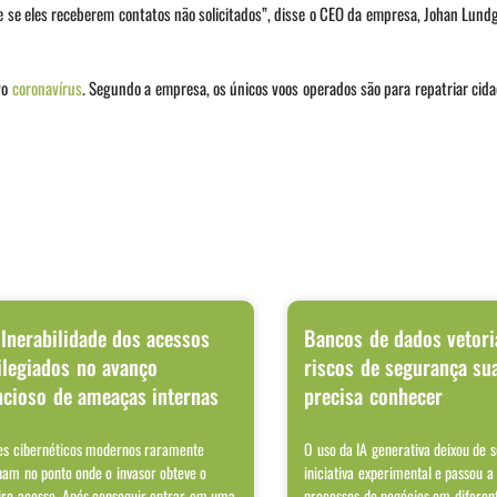
e se eles receberem contatos não solicitados”, disse o CEO da empresa, Johan Lund
vo
coronavírus
. Segundo a empresa, os únicos voos operados são para repatriar cida
lnerabilidade dos acessos
Bancos de dados vetori
ilegiados no avanço
riscos de segurança su
ncioso de ameaças internas
precisa conhecer
es cibernéticos modernos raramente
O uso da IA generativa deixou de 
nam no ponto onde o invasor obteve o
iniciativa experimental e passou a
iro acesso. Após conseguir entrar em uma
processos de negócios em diferen