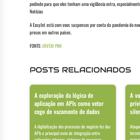
pedindo para que eles tenham uma vigilância extra, especialment
Notícias
A EasyJet está com voos suspensos por conta da pandemia do no
presos em outros países.
FONTE:
JOVEM PAN
POSTS RELACIONADOS
A exploração da lógica de
A vu
aplicação em APIs como vetor
priv
cego de vazamento de dados
sile
A digitalização dos processos de negócio fez das
Ataqu
APIs o principal meio de integração entre
termi
aplicações internas, sistemas de parceiros
prime