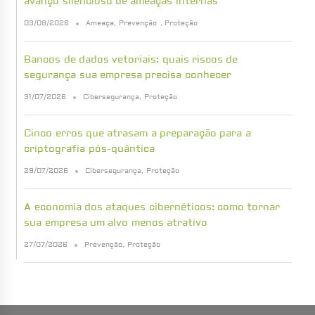
avanço silencioso de ameaças internas
03/08/2026
Ameaça
,
Prevenção
,
Proteção
Bancos de dados vetoriais: quais riscos de
segurança sua empresa precisa conhecer
31/07/2026
Cibersegurança
,
Proteção
Cinco erros que atrasam a preparação para a
criptografia pós-quântica
29/07/2026
Cibersegurança
,
Proteção
A economia dos ataques cibernéticos: como tornar
sua empresa um alvo menos atrativo
27/07/2026
Prevenção
,
Proteção