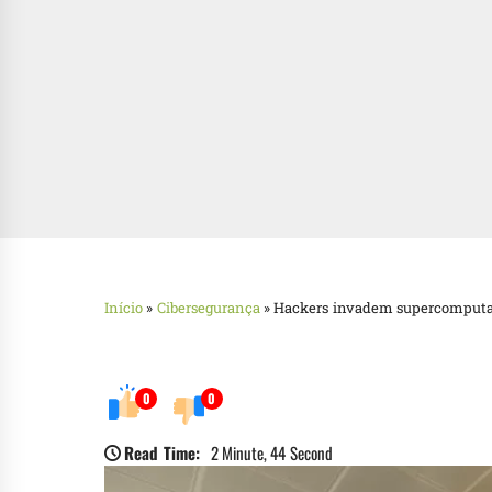
Início
»
Cibersegurança
»
Hackers invadem supercomputa
0
0
Read Time:
2 Minute, 44 Second