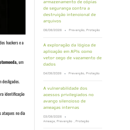
armazenamento de cópias
de segurança contra a
destruição intencional de
arquivos
06/08/2026
Prevenção
,
Proteção
dos hackers e a
A exploração da lógica de
aplicação em APIs como
vetor cego de vazamento de
iptomoeda,
um
dados
04/08/2026
Prevenção
,
Proteção
m desligados.
A vulnerabilidade dos
a identificação
acessos privilegiados no
avanço silencioso de
ameaças internas
s ataques no dia
03/08/2026
Ameaça
,
Prevenção
,
Proteção