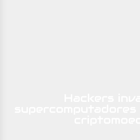
Hackers inv
supercomputadores 
criptomoe