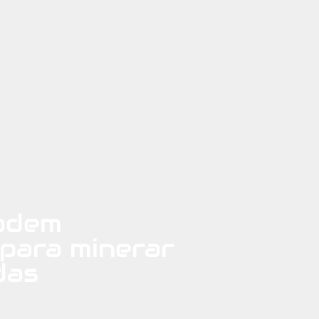
adem
para minerar
das