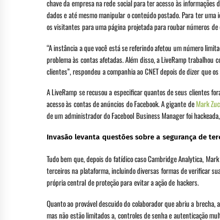
chave da empresa na rede social para ter acesso às informações 
dados e até mesmo manipular o conteúdo postado. Para ter uma ide
os visitantes para uma página projetada para roubar números de c
“A instância a que você está se referindo afetou um número limit
problema às contas afetadas. Além disso, a LiveRamp trabalhou c
clientes”, respondeu a companhia ao CNET depois de dizer que os 
A LiveRamp se recusou a especificar quantos de seus clientes fo
acesso às contas de anúncios do Facebook. A gigante de
Mark Zuc
de um administrador do Facebool Business Manager foi hackeada, 
Invasão levanta questões sobre a segurança de ter
Tudo bem que, depois do fatídico caso Cambridge Analytica, Mar
terceiros na plataforma, incluindo diversas formas de verificar s
própria central de proteção para evitar a ação de hackers.
Quanto ao provável descuido do colaborador que abriu a brecha, a
mas não estão limitados a, controles de senha e autenticação mult