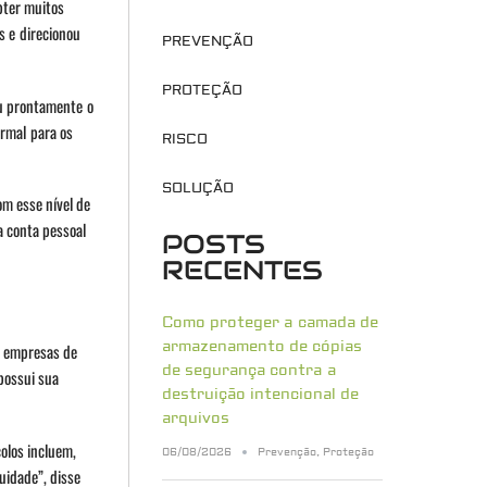
bter muitos
s e direcionou
PREVENÇÃO
PROTEÇÃO
 prontamente o
ormal para os
RISCO
SOLUÇÃO
om esse nível de
 conta pessoal
POSTS
RECENTES
Como proteger a camada de
armazenamento de cópias
e empresas de
de segurança contra a
possui sua
destruição intencional de
arquivos
olos incluem,
06/08/2026
Prevenção
,
Proteção
uidade”, disse