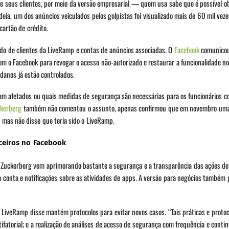
de seus clientes, por meio da versão empresarial — quem usa sabe que é possível o
ia, um dos anúncios veiculados pelos golpistas foi visualizado mais de 60 mil veze
artão de crédito.
ado de clientes da LiveRamp e contas de anúncios associadas. O
Facebook
comunicou
om o Facebook para revogar o acesso não-autorizado e restaurar a funcionalidade n
danos já estão controlados.
ram afetados ou quais medidas de segurança são necessárias para os funcionários c
kerberg
também não comentou o assunto, apenas confirmou que em novembro uma
mas não disse que teria sido o LiveRamp.
ceiros no Facebook
k Zuckerberg vem aprimorando bastante a segurança e a transparência das ações d
ua conta e notificações sobre as atividades de apps. A versão para negócios também 
 LiveRamp disse mantém protocolos para evitar novos casos. “Tais práticas e protoc
ifatorial; e a realização de análises de acesso de segurança com frequência e contin