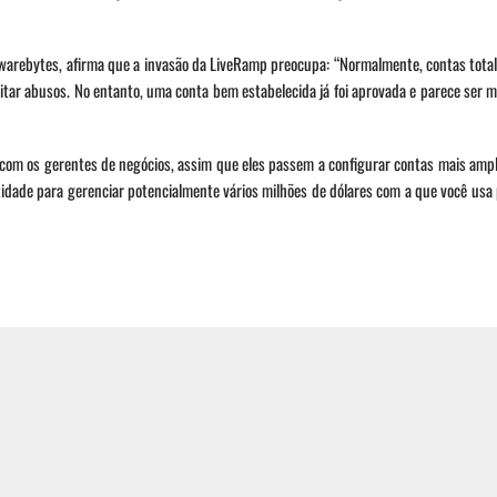
warebytes, afirma que a invasão da LiveRamp preocupa: “Normalmente, contas tot
tar abusos. No entanto, uma conta bem estabelecida já foi aprovada e parece ser ma
 com os gerentes de negócios, assim que eles passem a configurar contas mais amp
idade para gerenciar potencialmente vários milhões de dólares com a que você usa
ploração da lógica de
A vulnerabilidade dos 
cação em APIs como vetor
privilegiados no avanç
o de vazamento de dados
silencioso de ameaças 