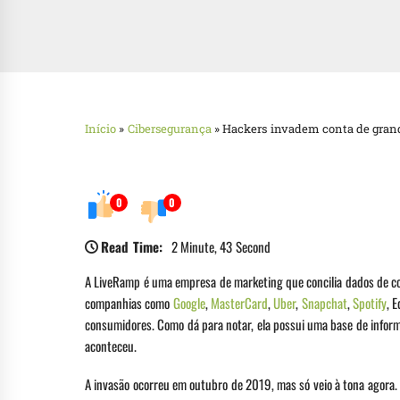
Início
»
Cibersegurança
»
Hackers invadem conta de gran
0
0
Read Time:
2 Minute, 43 Second
A LiveRamp é uma empresa de marketing que concilia dados de co
companhias como
Google
,
MasterCard
,
Uber
,
Snapchat
,
Spotify
, 
consumidores. Como dá para notar, ela possui uma base de infor
aconteceu.
A invasão ocorreu em outubro de 2019, mas só veio à tona agora.