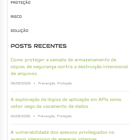
PROTEÇÃO
RISCO
SOLUÇÃO
POSTS RECENTES
Como proteger a camada de armazenamento de
cópias de segurança contra a destruição intencional
de arquivos
06/08/2026
Prevenção
,
Proteção
A exploração da lógica de aplicação em APIs como
vetor cego de vazamento de dados
04/08/2026
Prevenção
,
Proteção
A vulnerabilidade dos acessos privilegiados no
avanço silencioso de ameaças internas