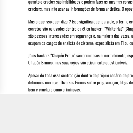
quanto o cracker são habilidosos e podem fazer as mesmas cois
crackers, mas não usar as informações de forma antiética. O opo
Mas o que isso quer dizer? Isso significa que, para ele, o termo c
corretos são os usados dentro da ética hacker : “White Hat” (Ch
são pessoas interessadas em segurança e, na maioria das vezes, 
ocupam os cargos de analista de sistema, especialista em TI ou o
Já os hackers “Chapéu Preto” são criminosos e, normalmente, esp
Chapéu Branco, mas suas ações são eticamente questionáveis.
Apesar de toda essa contradição dentro do próprio cenário de pr
definições corretas. Diversos Fóruns sobre programação, blogs de
bem e crackers como criminosos.
FONTE:
PRIVACYTECH
POSTS RELACIONADOS