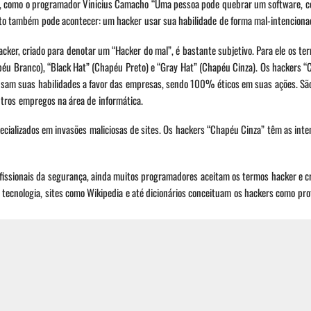
as, como o programador Vinicius Camacho “Uma pessoa pode quebrar um software, 
sto também pode acontecer: um hacker usar sua habilidade de forma mal-intencionad
racker, criado para denotar um “Hacker do mal”, é bastante subjetivo. Para ele os t
apéu Branco), “Black Hat” (Chapéu Preto) e “Gray Hat” (Chapéu Cinza). Os hackers 
usam suas habilidades a favor das empresas, sendo 100% éticos em suas ações. Sã
utros empregos na área de informática.
ecializados em invasões maliciosas de sites. Os hackers “Chapéu Cinza” têm as int
ofissionais da segurança, ainda muitos programadores aceitam os termos hacker e 
 tecnologia, sites como Wikipedia e até dicionários conceituam os hackers como prof