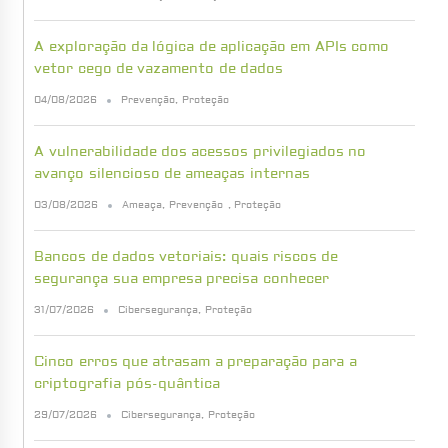
A exploração da lógica de aplicação em APIs como
vetor cego de vazamento de dados
04/08/2026
Prevenção
,
Proteção
A vulnerabilidade dos acessos privilegiados no
avanço silencioso de ameaças internas
03/08/2026
Ameaça
,
Prevenção
,
Proteção
Bancos de dados vetoriais: quais riscos de
segurança sua empresa precisa conhecer
31/07/2026
Cibersegurança
,
Proteção
Cinco erros que atrasam a preparação para a
criptografia pós-quântica
29/07/2026
Cibersegurança
,
Proteção