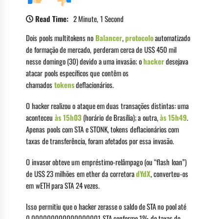
Read Time:
2 Minute, 1 Second
Dois pools multitokens no
Balancer
,
protocolo
automatizado
de formação de mercado, perderam cerca de US$ 450 mil
nesse domingo (30) devido a uma invasão; o
hacker
desejava
atacar pools específicos que contêm os
chamados
tokens
deflacionários.
O hacker realizou o ataque em duas transações distintas: uma
aconteceu
às 15h03
(horário de Brasília); a outra,
às
15h4
9
.
Apenas pools com STA e STONK, tokens deflacionários com
taxas de transferência, foram afetados por essa invasão.
O invasor obteve um empréstimo-relâmpago (ou “flash loan”)
de US$ 23 milhões em ether da corretora
dYdX
, converteu-os
em wETH para STA 24 vezes.
Isso permitiu que o hacker zerasse o saldo de STA no pool até
0,000000000000000001 STA conforme 1% de taxas de