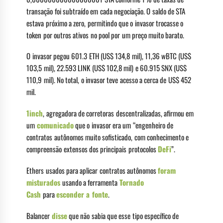
transação foi subtraído em cada negociação. O saldo de STA
estava próximo a zero, permitindo que o invasor trocasse o
token por outros ativos no pool por um preço muito barato.
O invasor pegou 601.3 ETH (US$ 134,8 mil), 11,36 wBTC (US$
103,5 mil), 22.593 LINK (US$ 102,8 mil) e 60.915 SNX (US$
110,9 mil). No total, o invasor teve acesso a cerca de US$ 452
mil.
1inch
, agregadora de corretoras descentralizadas, afirmou em
um
comunicado
que o invasor era um “engenheiro de
contratos autônomos muito sofisticado, com conhecimento e
compreensão extensos dos principais protocolos
DeFi
”.
Ethers usados para aplicar contratos autônomos
foram
misturados
usando a ferramenta
Tornado
Cash
para
esconder a fonte
.
Balancer
disse
que não sabia que esse tipo específico de