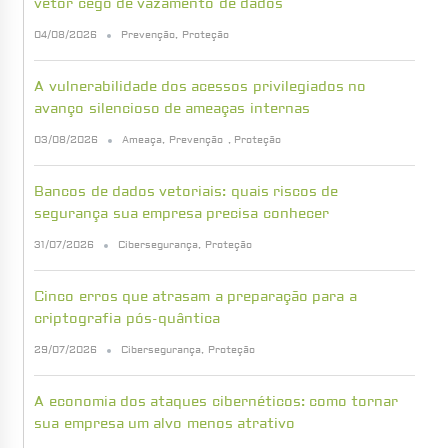
vetor cego de vazamento de dados
04/08/2026
Prevenção
,
Proteção
A vulnerabilidade dos acessos privilegiados no
avanço silencioso de ameaças internas
03/08/2026
Ameaça
,
Prevenção
,
Proteção
Bancos de dados vetoriais: quais riscos de
segurança sua empresa precisa conhecer
31/07/2026
Cibersegurança
,
Proteção
Cinco erros que atrasam a preparação para a
criptografia pós-quântica
29/07/2026
Cibersegurança
,
Proteção
A economia dos ataques cibernéticos: como tornar
sua empresa um alvo menos atrativo