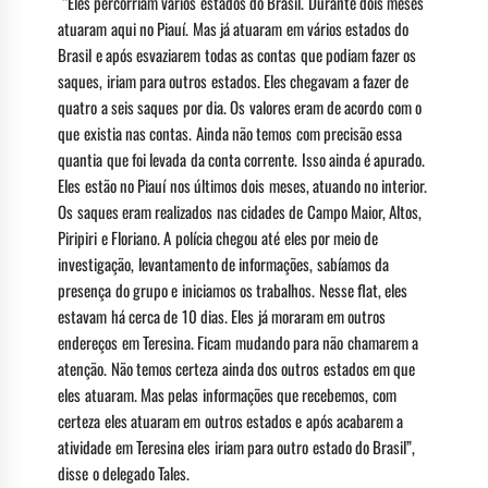
“Eles percorriam vários estados do Brasil. Durante dois meses
atuaram aqui no Piauí. Mas já atuaram em vários estados do
Brasil e após esvaziarem todas as contas que podiam fazer os
saques, iriam para outros estados. Eles chegavam a fazer de
quatro a seis saques por dia. Os valores eram de acordo com o
que existia nas contas. Ainda não temos com precisão essa
quantia que foi levada da conta corrente. Isso ainda é apurado.
Eles estão no Piauí nos últimos dois meses, atuando no interior.
Os saques eram realizados nas cidades de Campo Maior, Altos,
Piripiri e Floriano. A polícia chegou até eles por meio de
investigação, levantamento de informações, sabíamos da
presença do grupo e iniciamos os trabalhos. Nesse flat, eles
estavam há cerca de 10 dias. Eles já moraram em outros
endereços em Teresina. Ficam mudando para não chamarem a
atenção. Não temos certeza ainda dos outros estados em que
eles atuaram. Mas pelas informações que recebemos, com
certeza eles atuaram em outros estados e após acabarem a
atividade em Teresina eles iriam para outro estado do Brasil”,
disse o delegado Tales.