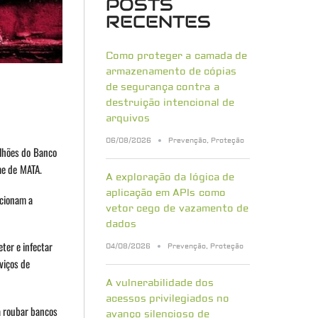
POSTS
RECENTES
Como proteger a camada de
armazenamento de cópias
de segurança contra a
destruição intencional de
arquivos
06/08/2026
Prevenção
,
Proteção
ilhões do Banco
me de MATA.
A exploração da lógica de
aplicação em APIs como
ncionam a
vetor cego de vazamento de
dados
ter e infectar
04/08/2026
Prevenção
,
Proteção
viços de
A vulnerabilidade dos
acessos privilegiados no
a roubar bancos
avanço silencioso de