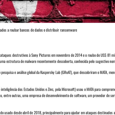
dos a roubar bancos de dados e distribuir ransomware
 ataques destrutivos à Sony Pictures em novembro de 2014 e o roubo de US$ 81 m
 uma estrutura de malware recentemente descoberta, conhecida pelo sugestivo no
e pesquisa e análise global da Kaspersky Lab (GReAT), que descobriram o MATA, me
nteligência dos Estados Unidos e Zinc, pela Microsoft) usou o MATA para comprome
do, entre outras, uma empresa de desenvolvimento de software, um provedor de ser
o usado desde abril de 2018, principalmente para ajudar em ataques destinados 