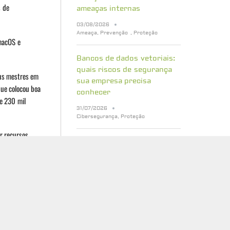
s de
ameaças internas
03/08/2026
Ameaça
,
Prevenção
,
Proteção
 macOS e
Bancos de dados vetoriais:
quais riscos de segurança
eus mestres em
sua empresa precisa
ue colocou boa
conhecer
de 230 mil
31/07/2026
Cibersegurança
,
Proteção
r recursos
Cinco erros que atrasam a
inux e macOS
preparação para a
ositivos é
criptografia pós-quântica
29/07/2026
Cibersegurança
,
Proteção
nça de seus
A economia dos ataques
cibernéticos: como tornar
os de