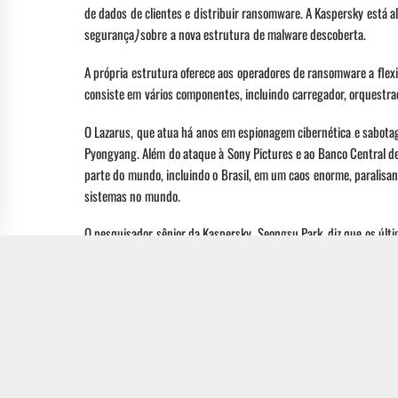
de dados de clientes e distribuir ransomware. A Kaspersky está 
segurança
)
sobre a nova estrutura de malware descoberta.
A própria estrutura oferece aos operadores de ransomware a flex
consiste em vários componentes, incluindo carregador, orquestrad
O Lazarus, que atua há anos em espionagem cibernética e sabotag
Pyongyang. Além do ataque à Sony Pictures e ao Banco Central 
parte do mundo, incluindo o Brasil, em um caos enorme, paralisa
sistemas no mundo.
O pesquisador sênior da Kaspersky, Seongsu Park, diz que os últ
sérios para desenvolver novos conjuntos de ferramentas de malwa
geralmente indica que o invasor sente que possui ferramentas mai
executada. Essa abordagem é normalmente encontrada entre gru
O pesquisador avalia que a estrutura do MATA deve ser desenvolvi
dados, “pois continua sendo um dos recursos principais e mais va
A Kaspersky orienta as equipes de SOCs a acessar os mais recent