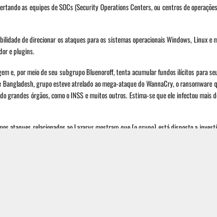
alertando as equipes de SOCs (Security Operations Centers, ou centros de operaçõe
ibilidade de direcionar os ataques para os sistemas operacionais Windows, Linux e
or e plugins.
em e, por meio de seu subgrupo Bluenoroff, tenta acumular fundos ilícitos para s
de Bangladesh, grupo esteve atrelado ao mega-ataque do WannaCry, o ransomware q
ndo grandes órgãos, como o INSS e muitos outros. Estima-se que ele infectou mais 
imos ataques relacionados ao Lazarus mostram que [o grupo] está disposto a investi
re na busca por dinheiro e dados. “Além disso, escrever malwares para sistemas L
s do que suficientes para a plataforma Windows, na qual a grande maioria dos disp
pos maduros de APTs [ameaças persistentes avançadas]”, acrescentou.
da ainda mais, por isso aconselha as organizações a prestar mais atenção à segura
liosos que podem ser afetados”.
es feeds de inteligência de ameaças, instalar segurança dedicada em todos os pont